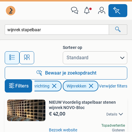
Woonaccessoires | Wijnrekken
Sorteer op
Alle afstanden…
Bewaar je zoekopdracht
Filters
Huis en Inrichting
Wijnrekken
Verwijder filters
NIEUW Voordelig stapelbaar stenen
wijnrek NOVO-Bloc
€ 42,00
Details
Topadvertentie
Bezoek website
Gisteren