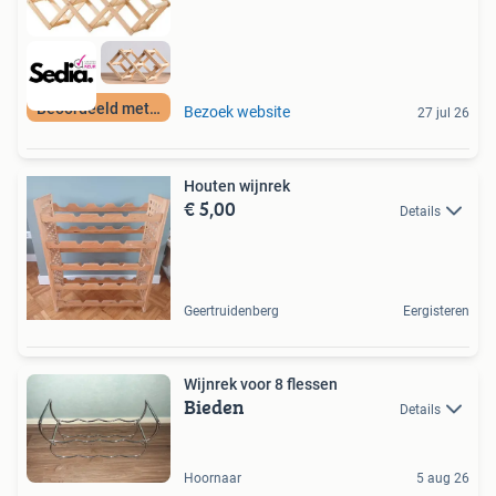
Beoordeeld met 9+
Bezoek website
27 jul 26
Houten wijnrek
€ 5,00
Details
Geertruidenberg
Eergisteren
Wijnrek voor 8 flessen
Bieden
Details
Hoornaar
5 aug 26