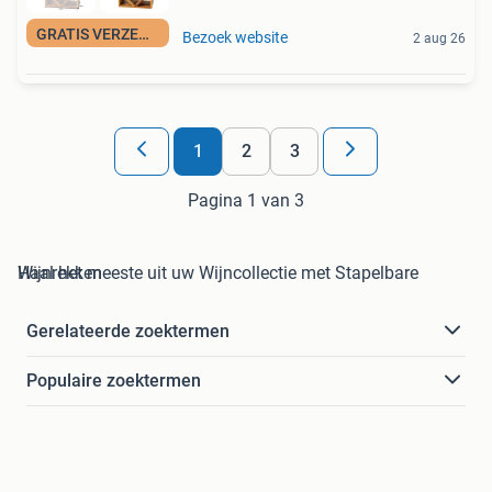
GRATIS VERZENDING
Bezoek website
2 aug 26
1
2
3
Pagina 1 van 3
Haal het meeste uit uw Wijncollectie met Stapelbare Wijnrekken
Gerelateerde zoektermen
Populaire zoektermen