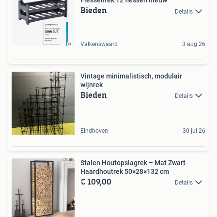
Flessenrek 12 flessen nieuw
Bieden
Details
Valkenswaard
3 aug 26
Vintage minimalistisch, modulair
wijnrek
Bieden
Details
Eindhoven
30 jul 26
Stalen Houtopslagrek – Mat Zwart
Haardhoutrek 50×28×132 cm
€ 109,00
Details