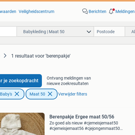
waarden
Veiligheidscentrum
Berichten
Meldingen
Babykleding | Maat 50
A
1 resultaat
voor 'berenpakje'
0
Ontvang meldingen van
r je zoekopdracht
nieuwe zoekresultaten
 Baby's
Maat 50
Verwijder filters
Berenpakje Ergee maat 50/56
Zo goed als nieuw #cjemeisjemaat50
#cjemeisjemaat56 #cjejongenmaat50
#cjejongenmaat56 alles komt uit een rookvrij 