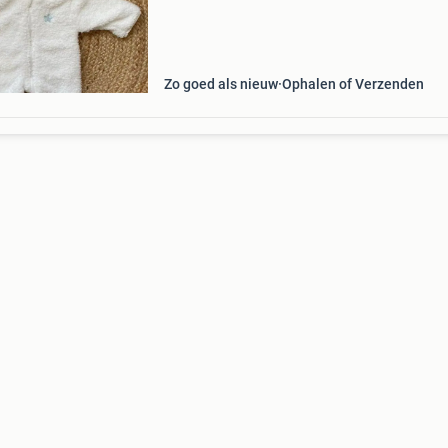
huisdiervrij huis. Ik verzend snel zodra de beta
binnen is. Wil je meer kleding
Zo goed als nieuw
Ophalen of Verzenden