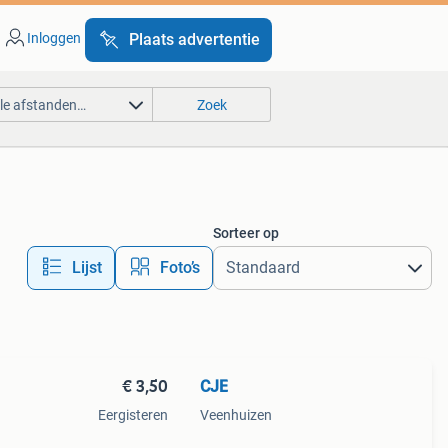
Inloggen
Plaats advertentie
lle afstanden…
Zoek
Sorteer op
Lijst
Foto’s
€ 3,50
CJE
Eergisteren
Veenhuizen
en