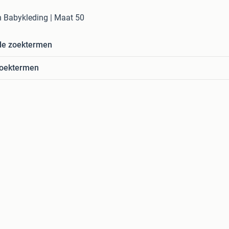
n Babykleding | Maat 50
de zoektermen
zoektermen