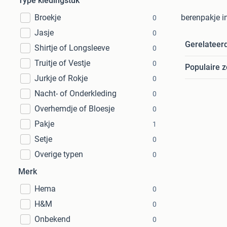
Type kledingstuk
Broekje
berenpakje i
0
Jasje
0
Gerelateer
Shirtje of Longsleeve
0
Truitje of Vestje
0
Populaire 
Jurkje of Rokje
0
Nacht- of Onderkleding
0
Overhemdje of Bloesje
0
Pakje
1
Setje
0
Overige typen
0
Merk
Hema
0
H&M
0
Onbekend
0