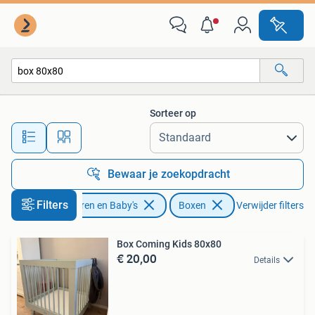
Boxen
Sorteer op
Alle afstanden…
Bewaar je zoekopdracht
Filters
Kinderen en Baby's
Boxen
Verwijder filters
Box Coming Kids 80x80
€ 20,00
Details