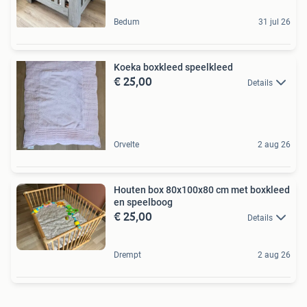
Bedum
31 jul 26
Koeka boxkleed speelkleed
€ 25,00
Details
Orvelte
2 aug 26
Houten box 80x100x80 cm met boxkleed
en speelboog
€ 25,00
Details
Drempt
2 aug 26