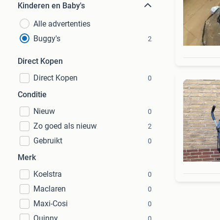
Kinderen en Baby's
Alle advertenties
Buggy's
2
Direct Kopen
Direct Kopen
0
Conditie
Nieuw
0
Zo goed als nieuw
2
Gebruikt
0
Merk
Koelstra
0
Maclaren
0
Maxi-Cosi
0
Quinny
0