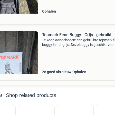
hebben gekocht
Ophalen
Topmark Fenn Buggy - Grijs - gebruikt
Te koop aangeboden: een gebruikte topmark 
buggy in het grijs. Deze buggy is geschikt voor
kinderen van 6-18 maanden en kan een maxi
gewicht van 22 kg dragen. De buggy is in
uitstekende staat
Zo goed als nieuw
Ophalen