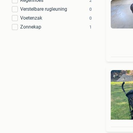
Regenhoes
2
Verstelbare rugleuning
0
Voetenzak
0
Zonnekap
1