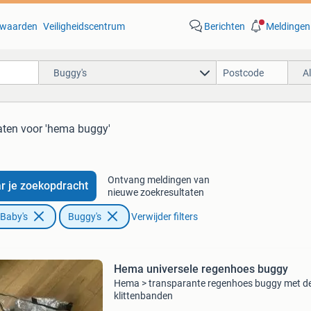
waarden
Veiligheidscentrum
Berichten
Meldingen
Buggy's
A
aten
voor 'hema buggy'
Ontvang meldingen van
r je zoekopdracht
nieuwe zoekresultaten
 Baby's
Buggy's
Verwijder filters
Hema universele regenhoes buggy
Hema > transparante regenhoes buggy met d
klittenbanden