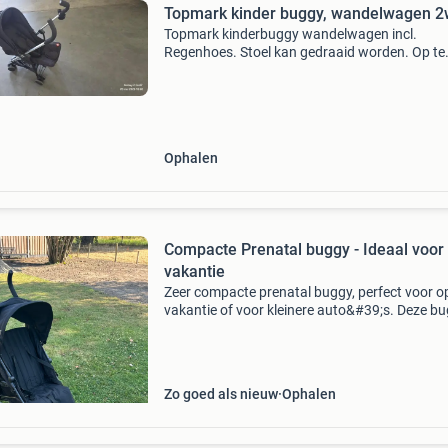
Topmark kinder buggy, wandelwagen 
Topmark kinderbuggy wandelwagen incl.
Regenhoes. Stoel kan gedraaid worden. Op te
halen in nieuw-vennep of amstelveen. Geen
reserveringen, weg is weg.
Ophalen
Compacte Prenatal buggy - Ideaal voor
vakantie
Zeer compacte prenatal buggy, perfect voor o
vakantie of voor kleinere auto&#39;s. Deze b
is slechts één campingvakantie gebruikt (vorig
en verkeert in uitstekende staat. Destijds aan
Zo goed als nieuw
Ophalen