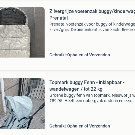
Zilvergrijze voetenzak buggy/kinderwa
Prenatal
Prenatal voetenzak voor buggy of kinderwage
zilver/grijs. De binnenkant is van zacht fleece 
voetenzak is voorzien van ritsen en drukkers 
eenvoudig gebruik. Verkeert in prima staat en 
Gebruikt
Ophalen of Verzenden
Topmark buggy Fenn - inklapbaar -
wandelwagen / tot 22 kg
Groene buggy fenn van topmark. Nieuwprijs 
€89,95. Heeft een opbergvak onderin en een
zonnekap. Hij is inklapbaar. Hij heeft bij de zitt
wat vlekjes. Hij is 2 zomers gebruikt. Geschikt
Gebruikt
Ophalen of Verzenden