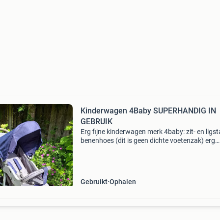
Kinderwagen 4Baby SUPERHANDIG IN
GEBRUIK
Erg fijne kinderwagen merk 4baby: zit- en ligs
benenhoes (dit is geen dichte voetenzak) erg
handige grote opbergmand onder de wagen kl
opbergzak aan achterzijde kijkgat in de zonn
met één
Gebruikt
Ophalen