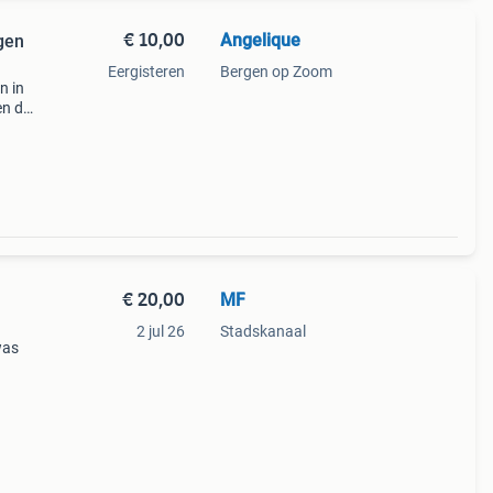
€ 10,00
Angelique
gen
Eergisteren
Bergen op Zoom
n in
en de
voor
is
€ 20,00
MF
2 jul 26
Stadskanaal
was
ing
 voor