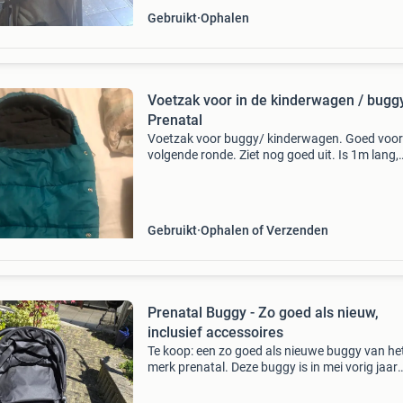
Gebruikt
Ophalen
Voetzak voor in de kinderwagen / buggy
Prenatal
Voetzak voor buggy/ kinderwagen. Goed voor
volgende ronde. Ziet nog goed uit. Is 1m lang,
prenatal
Gebruikt
Ophalen of Verzenden
Prenatal Buggy - Zo goed als nieuw,
inclusief accessoires
Te koop: een zo goed als nieuwe buggy van he
merk prenatal. Deze buggy is in mei vorig jaar
aangeschaft voor 130 euro, maar is nauwelijk
gebruikt omdat we met kerst een duurdere bu