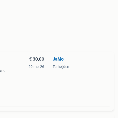
€ 30,00
JaMo
29 mei 26
Terheijden
tand
eine
ekap