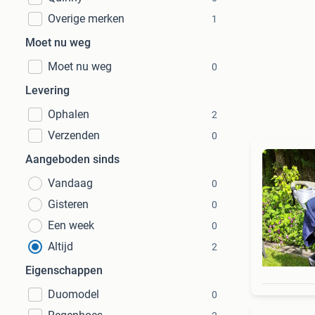
Overige merken
1
Moet nu weg
Moet nu weg
0
Levering
Ophalen
2
Verzenden
0
Aangeboden sinds
Vandaag
0
Gisteren
0
Een week
0
Altijd
2
Eigenschappen
Duomodel
0