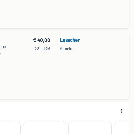
€ 40,00
Lesscher
fenn
23 jul 26
Almelo
maal