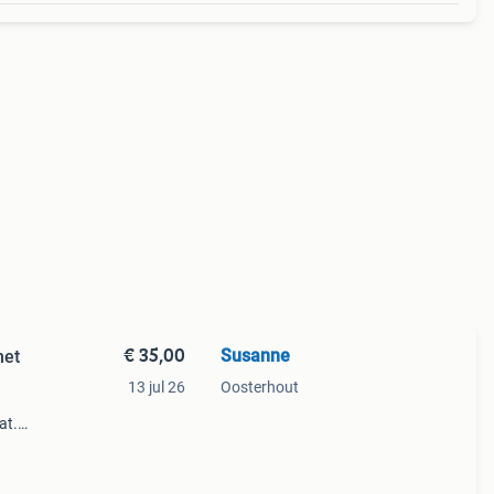
€ 35,00
Susanne
13 jul 26
Oosterhout
at.
y is