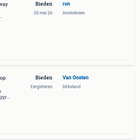
Bieden
ron
2way
20 mei 26
Amstelveen
Bieden
Van Oosten
 op
Eergisteren
Dirksland
p
uggy
 jaar)
ge