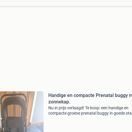
Handige en compacte Prenatal buggy met
zonnekap.
Nu in prijs verlaagd! Te koop: een handige en
compacte groene prenatal buggy in goede sta
Ideaal voor korte uitstapjes of op reis. De bugg
voorzien van een zonnekap. Gemakkelijk in te
klappen e