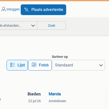
Inloggen
Plaats advertentie
lle afstanden…
Zoek
Sorteer op
Lijst
Foto’s
Bieden
Marcia
e
22 jul 26
Amstelveen