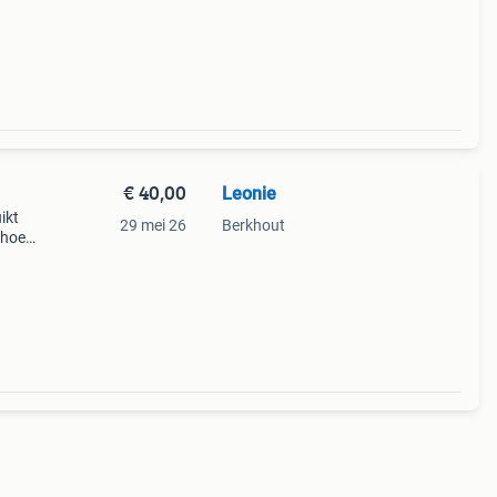
€ 40,00
Leonie
ikt
29 mei 26
Berkhout
nhoes