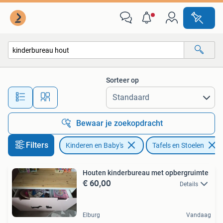
Kinderkamer | Tafels en Stoelen
Sorteer op
Alle afstanden…
Bewaar je zoekopdracht
Filters
Kinderen en Baby's
Tafels en Stoelen
Houten kinderbureau met opbergruimte
€ 60,00
Details
Elburg
Vandaag