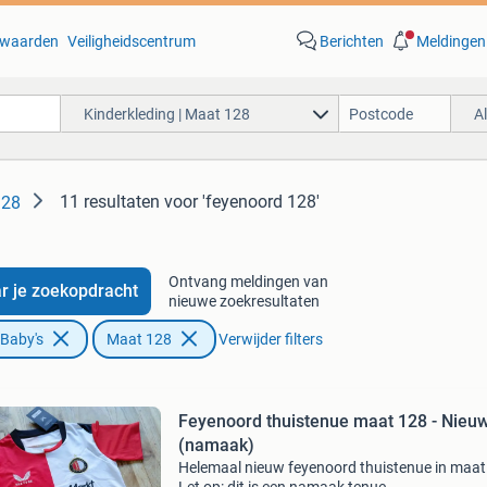
waarden
Veiligheidscentrum
Berichten
Meldingen
Kinderkleding | Maat 128
A
11 resultaten
voor 'feyenoord 128'
128
Ontvang meldingen van
r je zoekopdracht
nieuwe zoekresultaten
 Baby's
Maat 128
Verwijder filters
Feyenoord thuistenue maat 128 - Nieu
(namaak)
Helemaal nieuw feyenoord thuistenue in maat