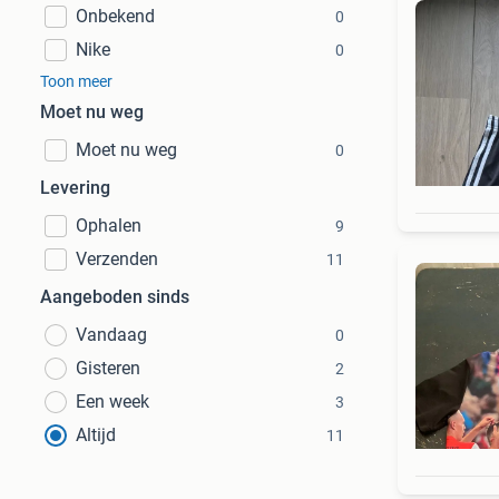
Onbekend
0
Nike
0
Toon meer
Moet nu weg
Moet nu weg
0
Levering
Ophalen
9
Verzenden
11
Aangeboden sinds
Vandaag
0
Gisteren
2
Een week
3
Altijd
11