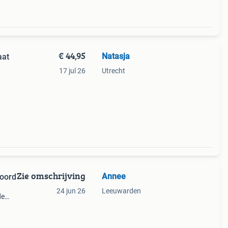
€ 44,95
Natasja
aat
17 jul 26
Utrecht
Zie omschrijving
Annee
noord
w
24 jun 26
Leeuwarden
de