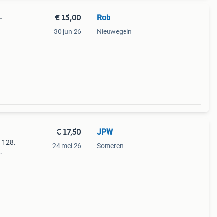
€ 15,00
Rob
-
30 jun 26
Nieuwegein
€ 17,50
JPW
 128.
24 mei 26
Someren