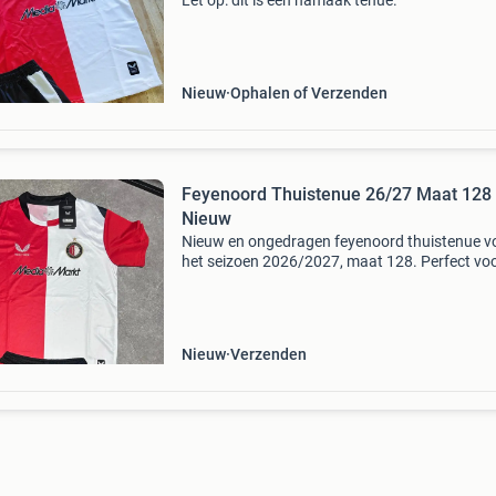
Let op: dit is een namaak tenue.
Nieuw
Ophalen of Verzenden
Feyenoord Thuistenue 26/27 Maat 128 
Nieuw
Nieuw en ongedragen feyenoord thuistenue v
het seizoen 2026/2027, maat 128. Perfect vo
jonge fans om hun favoriete club te steunen. 
tenue bestaat uit een shirt en een broekje.
Nieuw
Verzenden