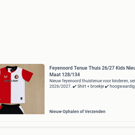
Feyenoord Tenue Thuis 26/27 Kids Ni
Maat 128/134
Nieuw feyenoord thuistenue voor kinderen, se
2026/2027. ✔️ Shirt + broekje ✔️ hoogwaardig
kwaliteit ✔️ zonder naam- en rugnummer ✔️ n
en ongedragen ✔️ 1 á 2 dagen levertijd prijs: €
Nieuw
Ophalen of Verzenden