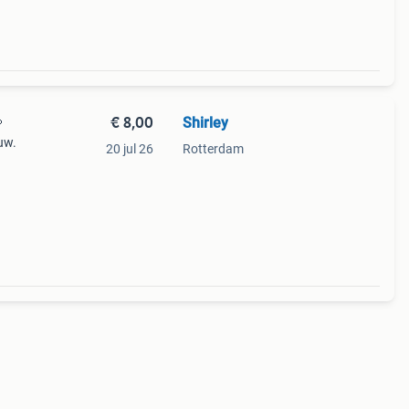
€ 8,00
Shirley

uw.
20 jul 26
Rotterdam
n