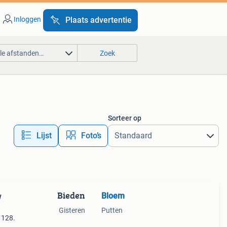
Inloggen
Plaats advertentie
lle afstanden…
Zoek
Sorteer op
Lijst
Foto’s
Bieden
Bloem
w
Gisteren
Putten
 128.