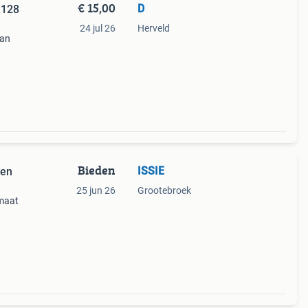
€ 15,00
D
 128
24 jul 26
Herveld
gan
Bieden
ISSIE
 en
25 jun 26
Grootebroek
 maat