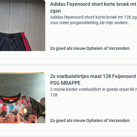
Adidas Feyenoord short korte broek mt
zgan
Adidas feyenoord short korte broek mt 128 z
voor meer jongenskleding zie mijn andere
advertenties komt uit een rook en diervrij huis
verzendrisico is voor de koper
Zo goed als nieuw
Ophalen of Verzenden
2x voetbalshirtjes maat 128 Feijenoord
PSG MBAPPE
2 mooie kinder voetbalshirt in goede staat kk
128
Zo goed als nieuw
Ophalen of Verzenden