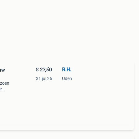
€ 27,50
R.H.
euw
31 jul 26
Uden
izoen
e
ieuw
27,5