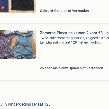
Gebruikt
Ophalen of Verzenden
Zomerse Playsuits katoen 2 voor €8,- 
Twee leuke zomerse playsuits, zo goed als nie
Eén playsuit in maat 128 met een vrolijk
bloemmotief en de andere in maat 134 met ee
trendy tie dye spijkerlook en voorzien van
steekzakken. 100% Kato
Zo goed als nieuw
Ophalen of Verzenden
8 in Kinderkleding | Maat 128