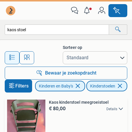
Kinderstoelen
Sorteer op
Alle afstanden…
Bewaar je zoekopdracht
Filters
Kinderen en Baby's
Kinderstoelen
Ve
Kaos kinderstoel meegroeistoel
€ 80,00
Details