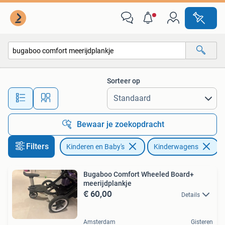
Kinderwagens en Combinaties
Sorteer op
Alle afstanden…
Bewaar je zoekopdracht
Filters
Kinderen en Baby's
Kinderwagens
V
Bugaboo Comfort Wheeled Board+
meerijdplankje
€ 60,00
Details
Amsterdam
Gisteren