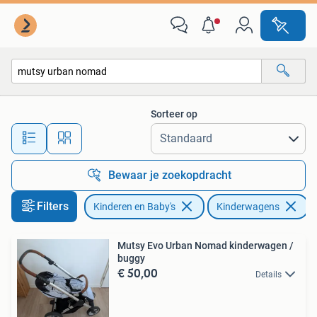
Kinderwagens en Combinaties
Sorteer op
Alle afstanden…
Bewaar je zoekopdracht
Filters
Kinderen en Baby's
Kinderwagens
V
Mutsy Evo Urban Nomad kinderwagen /
buggy
€ 50,00
Details