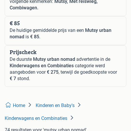
volgende kenmerken:
Mutsy, Met reiswieg,
Combiwagen.
€ 85
De huidige gemiddelde prijs van een
Mutsy urban
nomad
is
€ 85
.
Prijscheck
De duurste
Mutsy urban nomad
advertentie in de
Kinderwagens en Combinaties
categorie werd
aangeboden voor
€ 275
, terwijl de goedkoopste voor
€ 7
stond.
Home
Kinderen en Baby's
Kinderwagens en Combinaties
74 resultaten
voor 'mutsy urban nomad'