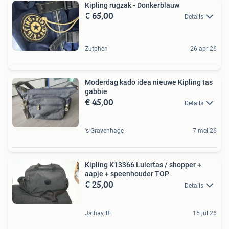
Kipling rugzak - Donkerblauw
€ 65,00
Details
Zutphen
26 apr 26
Moderdag kado idea nieuwe Kipling tas
gabbie
€ 45,00
Details
's-Gravenhage
7 mei 26
Kipling K13366 Luiertas / shopper +
aapje + speenhouder TOP
€ 25,00
Details
Jalhay, BE
15 jul 26