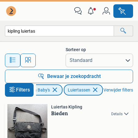
Luiertassen
Sorteer op
Alle afstanden…
Bewaar je zoekopdracht
Filters
Kinderen en Baby's
Luiertassen
Verwijder filters
Luiertas Kipling
Bieden
Details