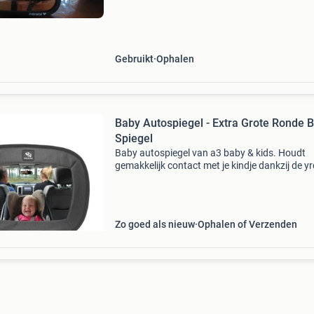
hebben er veel plezier van gehad. Toch fijner d
Gebruikt
Ophalen
Baby Autospiegel - Extra Grote Ronde 
Spiegel
Baby autospiegel van a3 baby & kids. Houdt
gemakkelijk contact met je kindje dankzij de y
autospiegel. Deze extra grote ronde spiegel is
eenvoudig te bevestigen in de auto en biedt he
zicht
Zo goed als nieuw
Ophalen of Verzenden