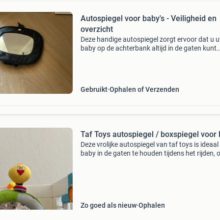
Autospiegel voor baby's - Veiligheid en
overzicht
Deze handige autospiegel zorgt ervoor dat u 
baby op de achterbank altijd in de gaten kunt
houden. Eenvoudig te bevestigen en biedt een
helder zicht, wat de veiligheid tijdens het rijden
verhoogt. D
Gebruikt
Ophalen of Verzenden
Taf Toys autospiegel / boxspiegel voor
Deze vrolijke autospiegel van taf toys is ideaal
baby in de gaten te houden tijdens het rijden, o
leuke boxspiegel. De spiegel heeft een zachte,
kleurrijke rand en een schattig kuikentje bo
Zo goed als nieuw
Ophalen