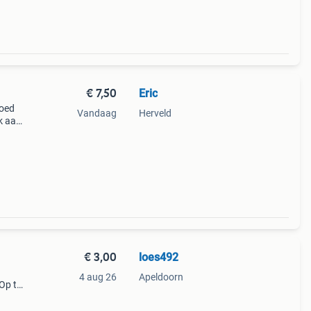
€ 7,50
Eric
goed
Vandaag
Herveld
jk aan
€ 3,00
loes492
4 aug 26
Apeldoorn
Op te