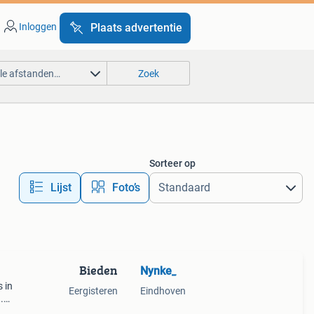
Inloggen
Plaats advertentie
lle afstanden…
Zoek
Sorteer op
Lijst
Foto’s
Bieden
Nynke_
 in
Eergisteren
Eindhoven
.
. Wij