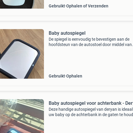
Gebruikt
Ophalen of Verzenden
Baby autospiegel
De spiegel is eenvoudig te bevestigen aan de
hoofdsteun van de autostoel door middel van
bandjes, waardoor je je kindje goed kunt zien. 
zitten wat gebruiksbeschadigingen (krasjes) 
spiegel. Be
Gebruikt
Ophalen
Baby autospiegel voor achterbank - De
Deze handige autospiegel van deryan is ideaa
uw baby op de achterbank in de gaten te hou
De spiegel is eenvoudig te bevestigen en biedt
helder zicht op uw kindje, wat zorgt voor extra
gemo