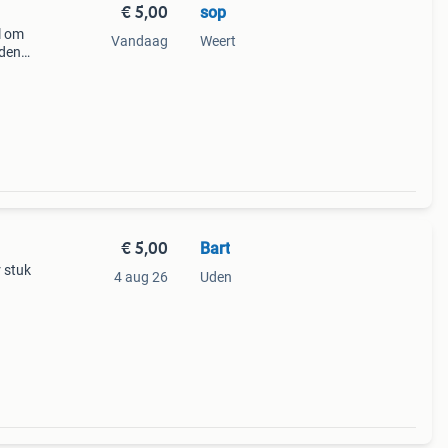
€ 5,00
sop
l om
Vandaag
Weert
den.
goede
€ 5,00
Bart
r stuk
4 aug 26
Uden