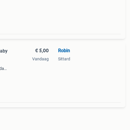
an d
€ 5,00
Robin
Baby
Vandaag
Sittard
rda
lder