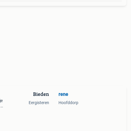
Bieden
rene
je
Eergisteren
Hoofddorp
.
ijk
dje