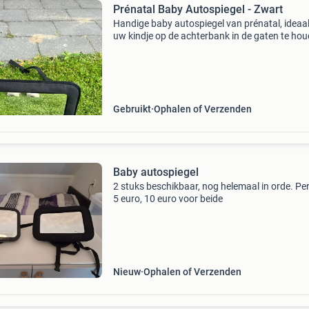
Prénatal Baby Autospiegel - Zwart
Handige baby autospiegel van prénatal, ideaa
uw kindje op de achterbank in de gaten te hou
De spiegel is eenvoudig te bevestigen en is in 
staat, met slechts een paar lichte krasjes die n
Gebruikt
Ophalen of Verzenden
Baby autospiegel
2 stuks beschikbaar, nog helemaal in orde. Pe
5 euro, 10 euro voor beide
Nieuw
Ophalen of Verzenden