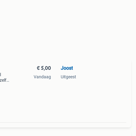
€ 5,00
Joost
l
Vandaag
Uitgeest
zelfs
tje
 van