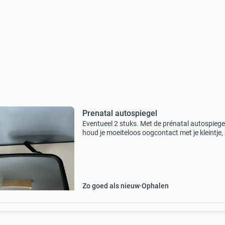
Prenatal autospiegel
Eventueel 2 stuks. Met de prénatal autospiege
houd je moeiteloos oogcontact met je kleintje, 
wanneer je baby achterwaarts in het autostoel
zit. De prénatal autospiegel heeft een formaat
Zo goed als nieuw
Ophalen