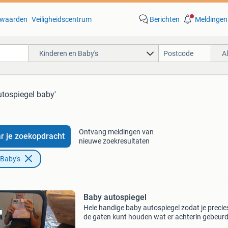
waarden
Veiligheidscentrum
Berichten
Meldingen
Kinderen en Baby's
A
utospiegel baby'
Ontvang meldingen van
r je zoekopdracht
nieuwe zoekresultaten
 Baby's
Baby autospiegel
Hele handige baby autospiegel zodat je precies
de gaten kunt houden wat er achterin gebeurd
Handig voor vakanties en voor dagelijkse ritjes