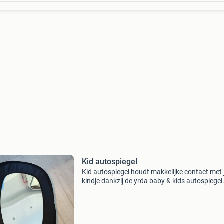
Kid autospiegel
Kid autospiegel houdt makkelijke contact met 
kindje dankzij de yrda baby & kids autospiegel
Deze extra grote ronde spiegel kan je gemakkel
bevestigen in de auto en je kunt hiermee je kin