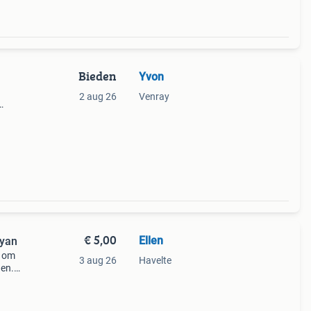
Bieden
Yvon
2 aug 26
Venray
Er
op de
€ 5,00
Ellen
ryan
l om
3 aug 26
Havelte
den.
 een