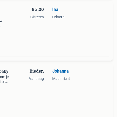
€ 5,00
Ina
Gisteren
Odoorn
uw
Bieden
Johanna
 baby
 om je
Vandaag
Maastricht
f als