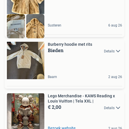
Susteren
6 aug 26
Burberry hoodie met rits
Bieden
Details
Baarn
2 aug 26
Lego Merchandise - KAWS Reading x
Louis Vuitton | Tela XXL |
€ 2,00
Details
Bezoek website
2 aug 26