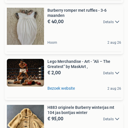
Burberry romper met ruffles - 3-6
maanden
€ 40,00
Details
Hoorn
2 aug 26
Lego Merchandise - Art - “Ali – The
Greatest” by MaskArt ,
€ 2,00
Details
Bezoek website
2 aug 26
H883 originele Burberry winterjas mt
104 jas bontjas winter
€ 95,00
Details