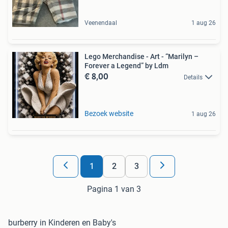
Veenendaal
1 aug 26
Lego Merchandise - Art - “Marilyn –
Forever a Legend” by Ldm
€ 8,00
Details
Bezoek website
1 aug 26
1
2
3
Pagina 1 van 3
burberry in Kinderen en Baby's