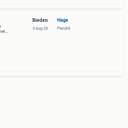
Bieden
Hage
e
3 aug 26
Piershil
het
r de