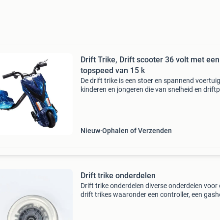
Drift Trike, Drift scooter 36 volt met een
topspeed van 15 k
De drift trike is een stoer en spannend voertui
kinderen en jongeren die van snelheid en driftp
houden. Dankzij het innovatieve ontwerp bied
driewieler een unieke rijervaring vol act
Nieuw
Ophalen of Verzenden
Drift trike onderdelen
Drift trike onderdelen diverse onderdelen voor
drift trikes waaronder een controller, een gas
met sleutel en een zwenkwiel lader accu . De
onderdelen zijn in nieuwe, . Ideaal voor reparat