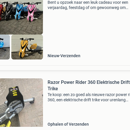
Bent u opzoek naar een leuk cadeau voor een
verjaardag, feestdag of om gewoonweg om
iemand te blij te maken? Dan is de elektrische d
trike wellicht zeer geschikt het is de nieuwste 
van 2026 e
Nieuw
Verzenden
Razor Power Rider 360 Elektrische Drift
Trike
Te koop: een zo goed als nieuwe razor power r
360, een elektrische drift trike voor urenlang
speelplezier. Deze trike is ideaal voor kinderen 
van snelheid en driften houden. De accu is in u
Ophalen of Verzenden