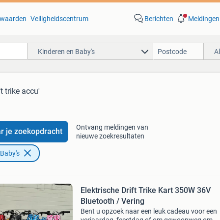
waarden
Veiligheidscentrum
Berichten
Meldingen
Kinderen en Baby's
A
ft trike accu'
Ontvang meldingen van
r je zoekopdracht
nieuwe zoekresultaten
 Baby's
Elektrische Drift Trike Kart 350W 36V
Bluetooth / Vering
Bent u opzoek naar een leuk cadeau voor een