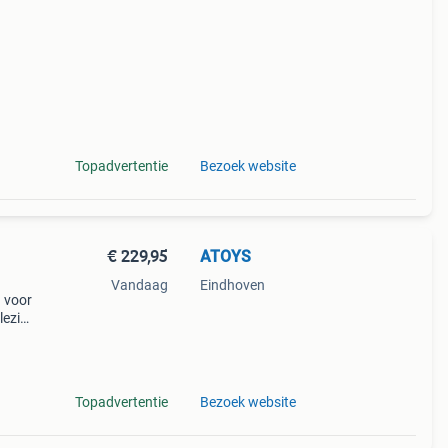
rift
rage
Topadvertentie
Bezoek website
€ 229,95
ATOYS
Vandaag
Eindhoven
g voor
lezier
t deze
Topadvertentie
Bezoek website