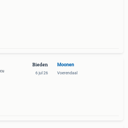
Bieden
Moonen
ccu
6 jul 26
Voerendaal