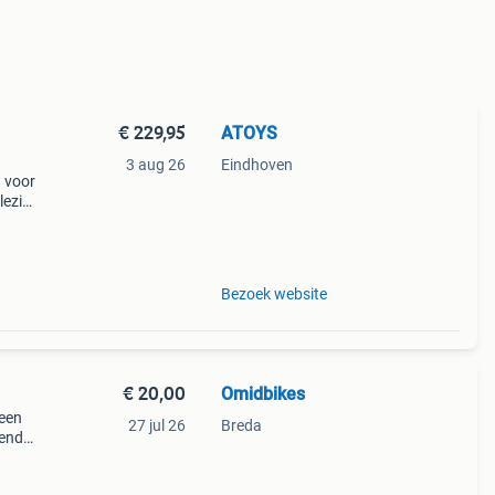
€ 229,95
ATOYS
3 aug 26
Eindhoven
g voor
lezier
t deze
Bezoek website
€ 20,00
Omidbikes
 een
27 jul 26
Breda
hendel
ie