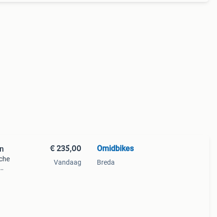
€ 235,00
Omidbikes
en
sche
Vandaag
Breda
nder
 zij