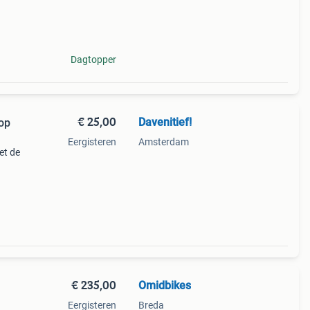
Dagtopper
€ 25,00
Davenitief!
oop
Eergisteren
Amsterdam
et de
rift
 na
€ 235,00
Omidbikes
Eergisteren
Breda