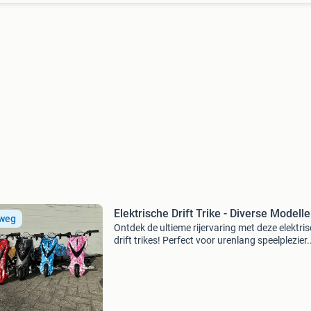
Elektrische Drift Trike - Diverse Modell
 weg
Ontdek de ultieme rijervaring met deze elektri
drift trikes! Perfect voor urenlang speelplezier.
Beschikbaar in diverse stoere designs, waaro
spider-man, camouflage en bliksem. Deze trikes