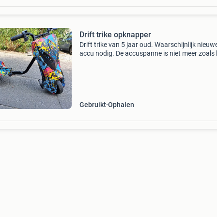
Drift trike opknapper
Drift trike van 5 jaar oud. Waarschijnlijk nieuw
accu nodig. De accuspanne is niet meer zoals 
was. Rijdt wel, je kunt er leuk mee driften. Voo
handige klusser. Ophalen in piershil, dit ligt 3
Gebruikt
Ophalen