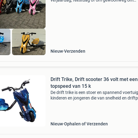
verjaardag, feestdag of om gewoonweg om
iemand te blij te maken? Dan is de elektrische d
trike wellicht zeer geschikt het is de nieuwste 
van 2026 e
Nieuw
Verzenden
Drift Trike, Drift scooter 36 volt met een
topspeed van 15 k
De drift trike is een stoer en spannend voertui
kinderen en jongeren die van snelheid en driftp
houden. Dankzij het innovatieve ontwerp bied
driewieler een unieke rijervaring vol act
Nieuw
Ophalen of Verzenden