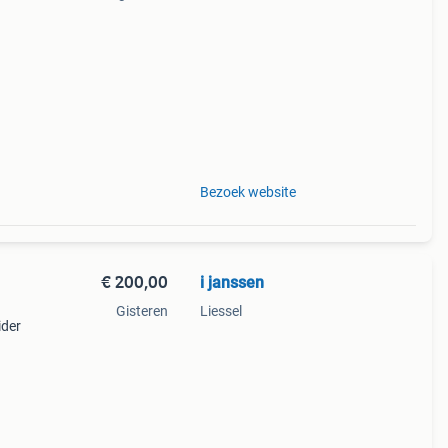
rift
rage
Bezoek website
€ 200,00
i janssen
Gisteren
Liessel
ider
die
its