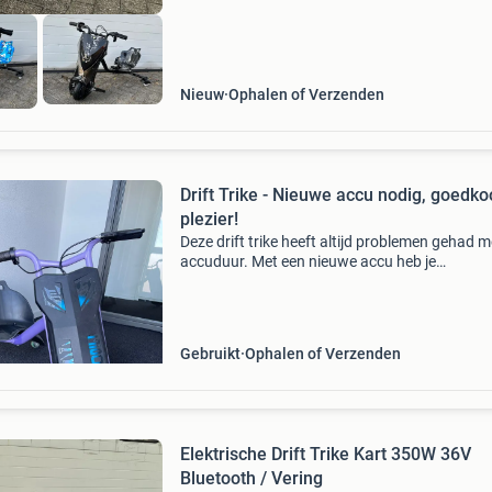
Nieuw
Ophalen of Verzenden
Drift Trike - Nieuwe accu nodig, goedk
plezier!
Deze drift trike heeft altijd problemen gehad m
accuduur. Met een nieuwe accu heb je
waarschijnlijk voor een zacht prijsje een leuke d
trike voor je kind. Ideaal voor uren speelplezier
het
Gebruikt
Ophalen of Verzenden
Elektrische Drift Trike Kart 350W 36V
Bluetooth / Vering