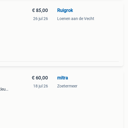
€ 85,00
Ruigrok
26 jul 26
Loenen aan de Vecht
eft
€ 60,00
mitra
18 jul 26
Zoetermeer
leur
heel
-fl