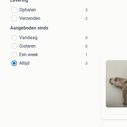
Levering
Ophalen
3
Verzenden
2
Aangeboden sinds
Vandaag
0
Gisteren
0
Een week
1
Altijd
3