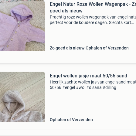
Engel Natur Roze Wollen Wagenpak - Z
goed als nieuw
Prachtig roze wollen wagenpak van engel natu
perfect voor de koudere dagen. Slechts kort
gebruikt voor één kindje en verkeert in perfect
staat. Heerlijk warm en comfortabel voor uw
kleintje.
Zo goed als nieuw
Ophalen of Verzenden
Engel wollen jasje maat 50/56 sand
Heerlijk zachte wollen jas van engel sand maa
50/56 #engel #wol #disana #dilling
Ophalen of Verzenden