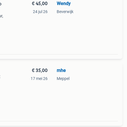
€ 45,00
Wendy
o
24 jul 26
Beverwijk
r,
e
€ 35,00
mhe
t
17 mei 26
Meppel