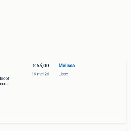
€ 55,00
Melissa
19 mei 26
Lisse
alnoot
eece
Het
a