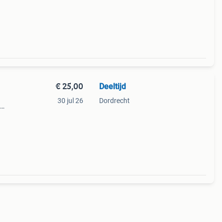
€ 25,00
Deeltijd
30 jul 26
Dordrecht
ed