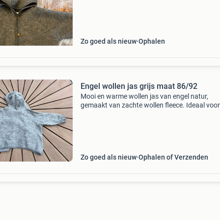
Zo goed als nieuw
Ophalen
Engel wollen jas grijs maat 86/92
Mooi en warme wollen jas van engel natur,
gemaakt van zachte wollen fleece. Ideaal voor
meerdere weertypen omdat het de warmte go
reguleert. Het vestje is grijs van kleur en heeft
houten knoopjes. M
Zo goed als nieuw
Ophalen of Verzenden