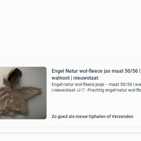
Engel Natur wol-fleece jas maat 50/56 |
walnoot | nieuwstaat
Engel natur wol-fleece jasje – maat 50/56 | w
| nieuwstaat 🌰🤍. Prachtig engel natur wol-fl
jasje in de warme kleur walnoot, maat 50/56. 
jasje is enkele keren gedragen, maar ging hier 
Zo goed als nieuw
Ophalen of Verzenden