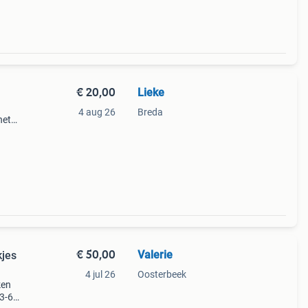
€ 20,00
Lieke
4 aug 26
Breda
het
€ 50,00
Valerie
kjes
4 jul 26
Oosterbeek
ken
(3-6