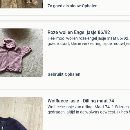
Zo goed als nieuw
Ophalen
Roze wollen Engel jasje 86/92
Heel mooi wollen roze engel jasje maat 86/92.
goede staat, kleine verkleuring bij de mouwtjes
foto. Met wolwasmidel op een wolwasje gew
en schoon. Nieuwprijs is €80. Alleen ophalen i
Gebruikt
Ophalen
Wolfleece jasje - Dilling maat 74
Wolfleece jasje van dilling. Maat 74. 1 Seizoen
gedragen, altijd in de wolwas geweest. Ik heb 
jasje ook in maat 68.