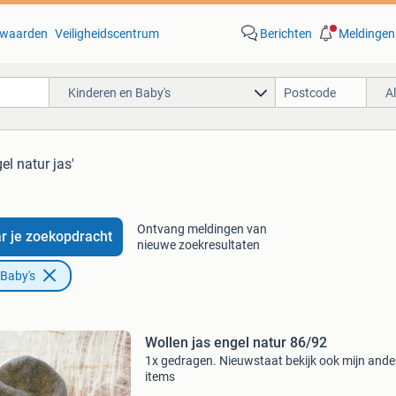
waarden
Veiligheidscentrum
Berichten
Meldingen
Kinderen en Baby's
A
el natur jas'
Ontvang meldingen van
r je zoekopdracht
nieuwe zoekresultaten
 Baby's
Wollen jas engel natur 86/92
1x gedragen. Nieuwstaat bekijk ook mijn ande
items