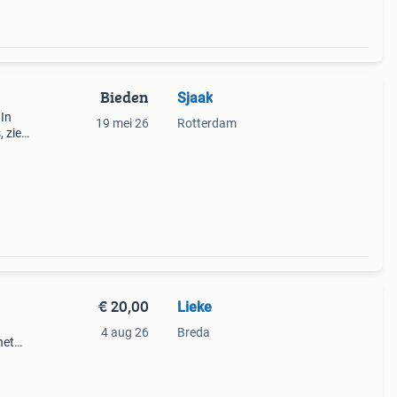
Bieden
Sjaak
 In
19 mei 26
Rotterdam
, zie
assen
€ 20,00
Lieke
4 aug 26
Breda
het