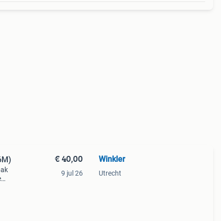
€ 40,00
Winkler
6M)
pak
9 jul 26
Utrecht
e