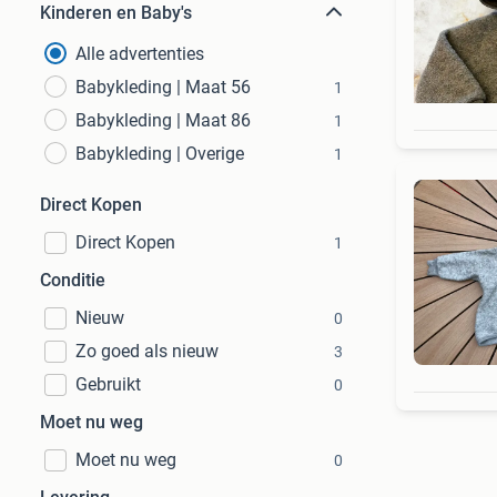
Kinderen en Baby's
Alle advertenties
Babykleding | Maat 56
1
Babykleding | Maat 86
1
Babykleding | Overige
1
Direct Kopen
Direct Kopen
1
Conditie
Nieuw
0
Zo goed als nieuw
3
Gebruikt
0
Moet nu weg
Moet nu weg
0