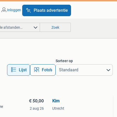
Inloggen
Plaats advertentie
lle afstanden…
Zoek
Sorteer op
Lijst
Foto’s
€ 50,00
Kim
re
2 aug 26
Utrecht