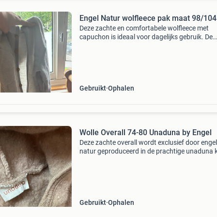
Engel Natur wolfleece pak maat 98/104
Deze zachte en comfortabele wolfleece met
capuchon is ideaal voor dagelijks gebruik. De
jumpsuit is gemaakt van een warme stof en he
knoopjes aan de voorkant, waardoor hij
gemakkelijk aan en uit te
Gebruikt
Ophalen
Wolle Overall 74-80 Unaduna by Engel
Deze zachte overall wordt exclusief door engel
natur geproduceerd in de prachtige unaduna k
semla. Limited edition! Nieuwprijs €106,45 in 
goed staat! Prachtige unaduna overall van wol
Gebruikt
Ophalen