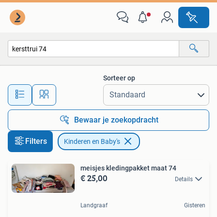
Kinderen en Baby's
Sorteer op
Alle afstanden…
Bewaar je zoekopdracht
Filters
Kinderen en Baby's
meisjes kledingpakket maat 74
€ 25,00
Details
Landgraaf
Gisteren