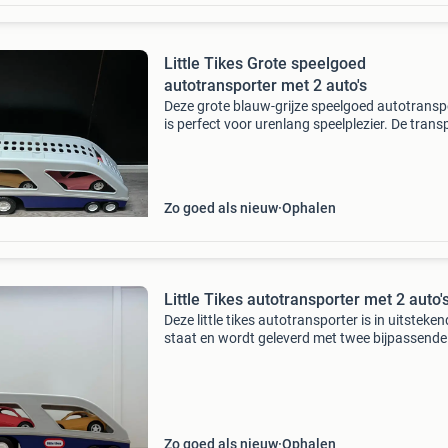
Little Tikes Grote speelgoed
autotransporter met 2 auto's
Deze grote blauw-grijze speelgoed autotransp
is perfect voor urenlang speelplezier. De trans
wordt geleverd met twee speelgoedauto&#39;
in de transporter passen. Ideaal voor kinder
Zo goed als nieuw
Ophalen
Little Tikes autotransporter met 2 auto'
Deze little tikes autotransporter is in uitsteke
staat en wordt geleverd met twee bijpassende
auto&#39;s (rood en geel). Perfect voor urenl
speelplezier voor jonge autoliefhebbers. De tr
Zo goed als nieuw
Ophalen