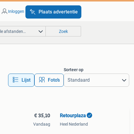
Inloggen
Plaats advertentie
lle afstanden…
Zoek
Sorteer op
Lijst
Foto’s
€ 35,10
Retourplaza
Vandaag
Heel Nederland
ant