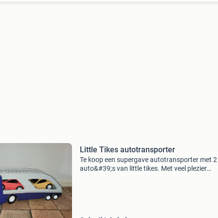
Little Tikes autotransporter
Te koop een supergave autotransporter met 2
auto&#39;s van little tikes. Met veel plezier
gebruikt, maar kan zeker nog een ronde mee!