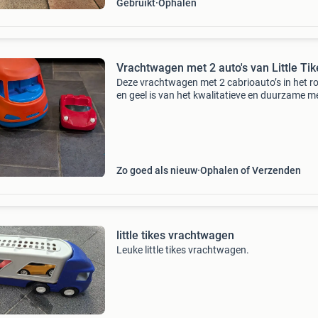
Gebruikt
Ophalen
Vrachtwagen met 2 auto's van Little Tik
Deze vrachtwagen met 2 cabrioauto’s in het r
en geel is van het kwalitatieve en duurzame m
little tikes. Duo set aanwezig! De vrachtwagen
de auto&#39;s hebben enige slijtage. Ook een
Zo goed als nieuw
Ophalen of Verzenden
little tikes vrachtwagen
Leuke little tikes vrachtwagen.