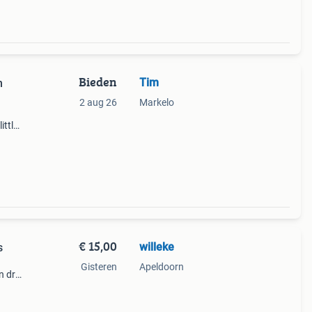
Bieden
Tim
n
2 aug 26
Markelo
ittle
oren
se
€ 15,00
willeke
s
Gisteren
Apeldoorn
 drie