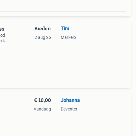
Bieden
Tim
es
ood
2 aug 26
Markelo
erk
 en
 2de
€ 10,00
Johanna
Vandaag
Deventer