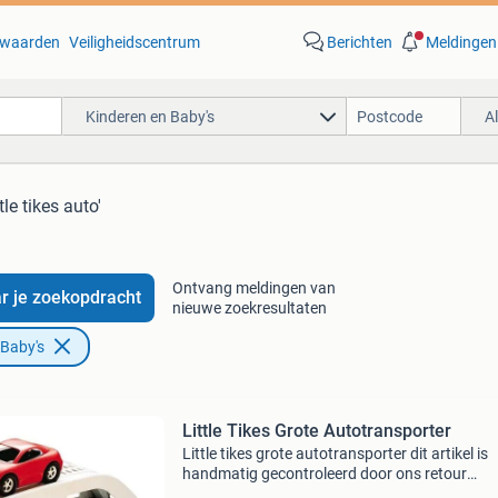
waarden
Veiligheidscentrum
Berichten
Meldingen
Kinderen en Baby's
A
ttle tikes auto'
Ontvang meldingen van
r je zoekopdracht
nieuwe zoekresultaten
 Baby's
Little Tikes Grote Autotransporter
Little tikes grote autotransporter dit artikel is
handmatig gecontroleerd door ons retour
evaluatieteam. Bekijk altijd de detailfoto per k