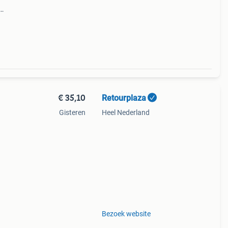
t
ier
€ 35,10
Retourplaza
Gisteren
Heel Nederland
ant
g.
Bezoek website