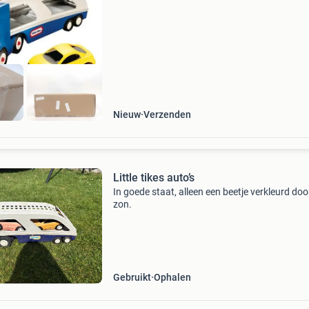
die hoort bij onderstaande status omschrijvin
Artikelsta
Nieuw
Verzenden
Little tikes auto’s
In goede staat, alleen een beetje verkleurd doo
zon.
Gebruikt
Ophalen