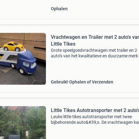
Ophalen
Vrachtwagen en Trailer met 2 auto's va
Little Tikes
Grote speelgoedvrachtwagen met trailer en 2
auto’s van het kwalitatieve en duurzame merk l
tikes. De vrachtwagen heeft rondom enige sp
van gebruik in de vorm van slijtage. Bij interes
kunne
Gebruikt
Ophalen of Verzenden
Little Tikes Autotransporter met 2 auto'
Leuke little tikes autotransporter met twee
bijbehorende auto&#39;s. De vrachtwagen kan
auto&#39;s vervoeren. Ideaal voor uren
speelplezier voor jonge kinderen.