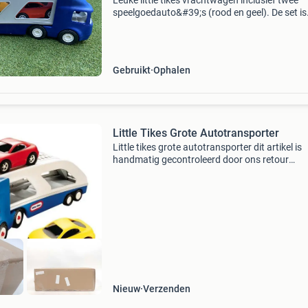
Leuke little tikes vrachtwagen inclusief twee
speelgoedauto&#39;s (rood en geel). De set is
gebruikt, maar verkeert in goede staat en heef
geen gebreken. Ideaal voor urenlang speelplez
voor de
Gebruikt
Ophalen
Little Tikes Grote Autotransporter
Little tikes grote autotransporter dit artikel is
handmatig gecontroleerd door ons retour
evaluatieteam. Bekijk altijd de detailfoto per k
die hoort bij onderstaande status omschrijvin
Artikelsta
Nieuw
Verzenden