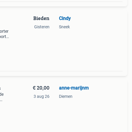
Bieden
Cindy
Gisteren
Sneek
orter
porter
s die
€ 20,00
anne-marijnm
s
nde
3 aug 26
Diemen
ang
ansp