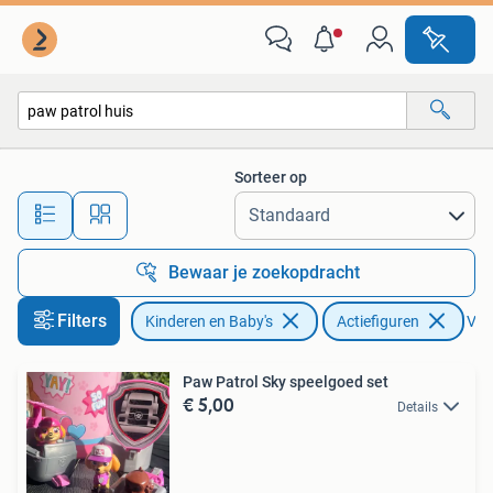
Speelgoed | Actiefiguren
Sorteer op
Alle afstanden…
Bewaar je zoekopdracht
Filters
Kinderen en Baby's
Actiefiguren
Verw
Paw Patrol Sky speelgoed set
€ 5,00
Details