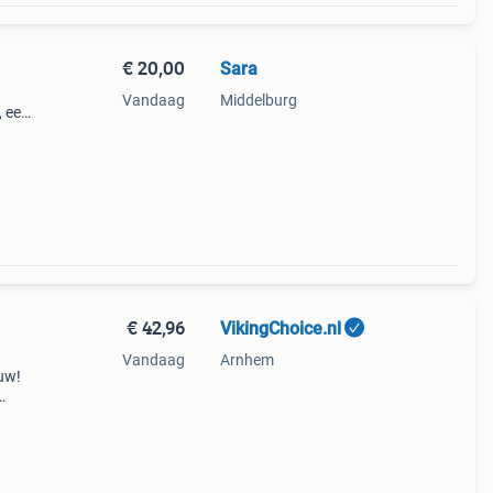
€ 20,00
Sara
Vandaag
Middelburg
, een
€ 42,96
VikingChoice.nl
Vandaag
Arnhem
euw!
gel en
chte