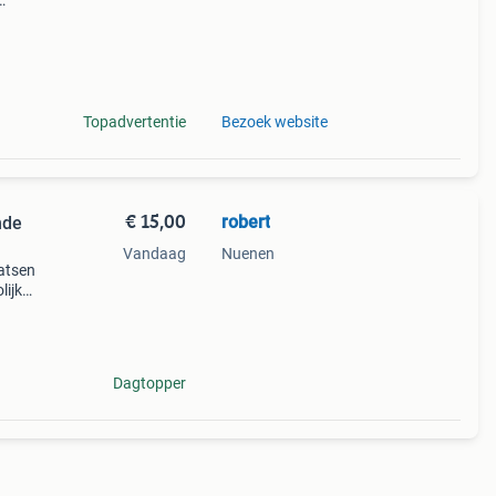
gel en
chte
Topadvertentie
Bezoek website
€ 15,00
robert
nde
Vandaag
Nuenen
atsen
lijke
leren.
Dagtopper