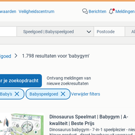
waarden
Veiligheidscentrum
Berichten
Meldingen
Speelgoed | Babyspeelgoed
A
1.798 resultaten
voor 'babygym'
lgoed
Ontvang meldingen van
r je zoekopdracht
nieuwe zoekresultaten
 Baby's
Babyspeelgoed
Verwijder filters
Dinosaurus Speelmat | Babygym | A-
kwaliteit | Beste Prijs
Dinosaurus babygym - 7-in-1 speelplezier - ni