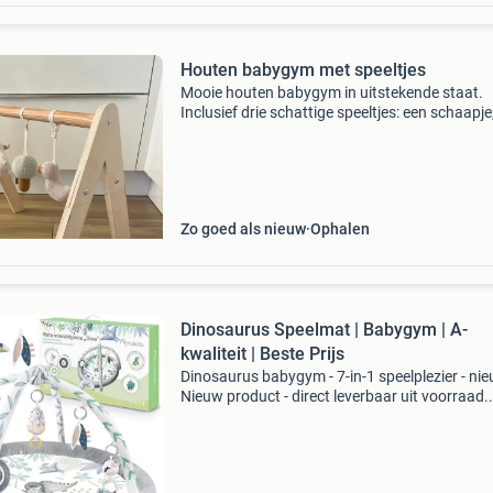
Houten babygym met speeltjes
Mooie houten babygym in uitstekende staat.
Inclusief drie schattige speeltjes: een schaapje
paddenstoel en een eendje. Perfect voor de
ontwikkeling van je baby.
Zo goed als nieuw
Ophalen
Dinosaurus Speelmat | Babygym | A-
kwaliteit | Beste Prijs
Dinosaurus babygym - 7-in-1 speelplezier - ni
Nieuw product - direct leverbaar uit voorraad.
Multifunctionele 7-in-1 babygym inclusief spie
7 speeltjes voor ontwikkeling gemaakt van za
m