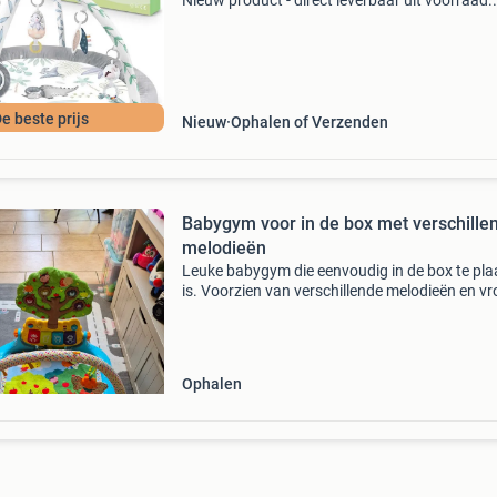
Nieuw product - direct leverbaar uit voorraad.
Multifunctionele 7-in-1 babygym inclusief spie
7 speeltjes voor ontwikkeling gemaakt van za
m
e beste prijs
Nieuw
Ophalen of Verzenden
Babygym voor in de box met verschille
melodieën
Leuke babygym die eenvoudig in de box te pla
is. Voorzien van verschillende melodieën en vro
speeltjes om de zintuigen van je baby te stimu
Ideaal voor uren speelplezier en ontwikkelin
Ophalen