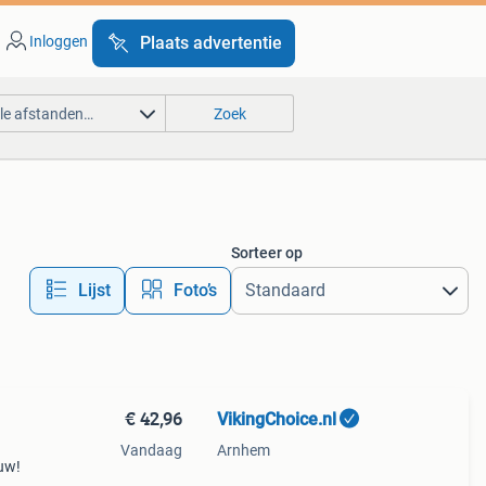
Inloggen
Plaats advertentie
lle afstanden…
Zoek
Sorteer op
Lijst
Foto’s
€ 42,96
VikingChoice.nl
Vandaag
Arnhem
euw!