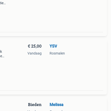
tieme
n
aby.
€ 25,00
YSV
jk
Vandaag
Rosmalen
de
Bieden
Melissa