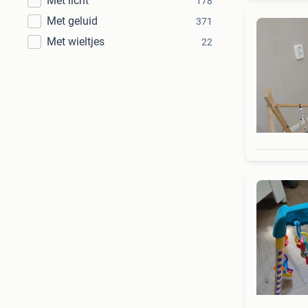
Met licht
178
Met geluid
371
Met wieltjes
22