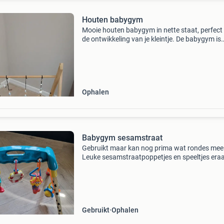
Houten babygym
Mooie houten babygym in nette staat, perfect
de ontwikkeling van je kleintje. De babygym is
gebruikt, maar ziet er nog goed uit. Inclusief d
originele speeltjes en eventueel een set extra
(handg
Ophalen
Babygym sesamstraat
Gebruikt maar kan nog prima wat rondes mee
Leuke sesamstraatpoppetjes en speeltjes era
met vrolijke kleurtjes
Gebruikt
Ophalen