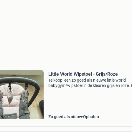
Little World Wipstoel - Grijs/Roze
Te koop: een zo goed als nieuwe little world
babygym/wipstoel in de kleuren grijs en roze.
comfortabel wipstoeltje inclusief afneembare
speeltjes voor extra plezier. Perfect voor thuis 
onderweg
Zo goed als nieuw
Ophalen