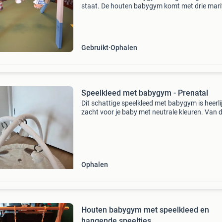
staat. De houten babygym komt met drie mari
speeltjes: een vuurtoren, een zeemeeuw en ee
zeilboot. Perfect voor de ontwikkeling van je b
Gebruikt
Ophalen
Speelkleed met babygym - Prenatal
Dit schattige speelkleed met babygym is heerli
zacht voor je baby met neutrale kleuren. Van 
prenatal.
Ophalen
Houten babygym met speelkleed en
hangende speeltjes