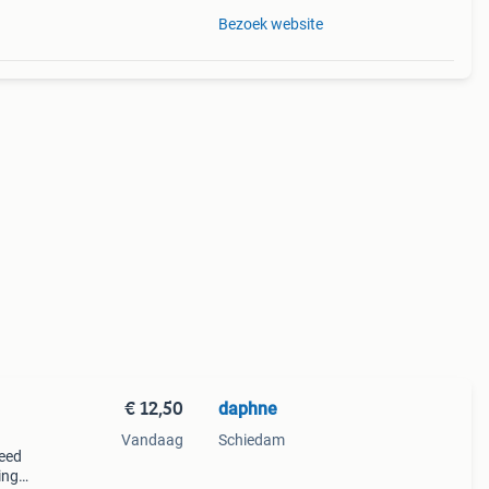
Bezoek website
€ 12,50
daphne
Vandaag
Schiedam
leed
ing