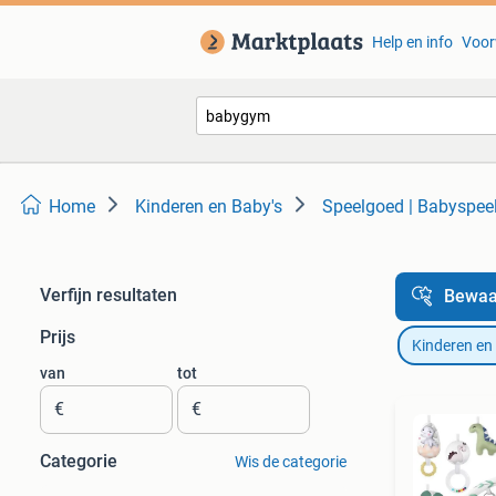
Help en info
Voor
Home
Kinderen en Baby's
Speelgoed | Babyspee
Verfijn resultaten
Bewaa
Prijs
Kinderen en
van
tot
€
€
Categorie
Wis de categorie