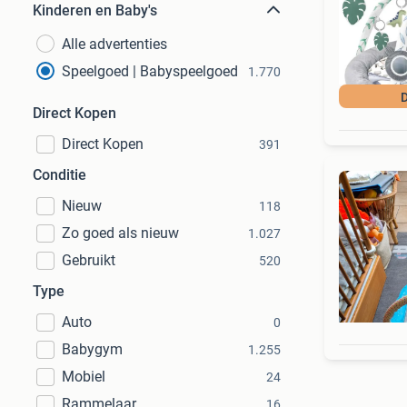
Kinderen en Baby's
Alle advertenties
Speelgoed | Babyspeelgoed
1.770
D
Direct Kopen
Direct Kopen
391
Conditie
Nieuw
118
Zo goed als nieuw
1.027
Gebruikt
520
Type
Auto
0
Babygym
1.255
Mobiel
24
Rammelaar
16