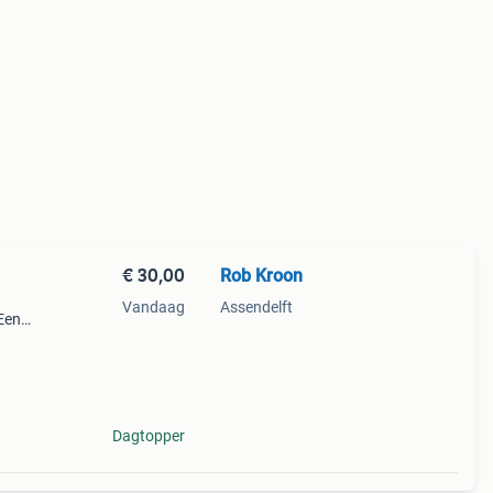
€ 30,00
Rob Kroon
Vandaag
Assendelft
 Een
of
Dagtopper