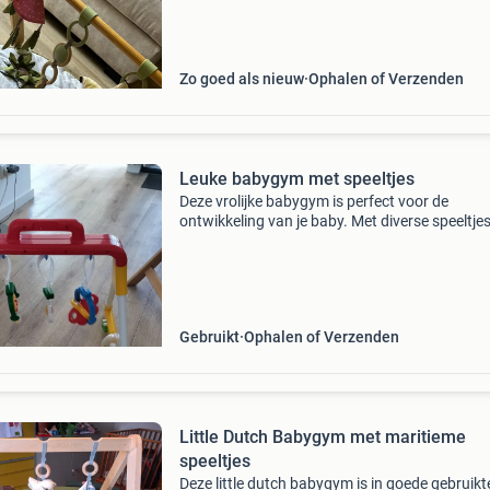
van je baby. De speeltjes zijn afneembaar en h
speelkleed is wasbaar. Zo goed als nieuw en k
vo
Zo goed als nieuw
Ophalen of Verzenden
Leuke babygym met speeltjes
Deze vrolijke babygym is perfect voor de
ontwikkeling van je baby. Met diverse speeltje
naar te grijpen en te kijken, stimuleert het de
motoriek en zintuigen. De gym is in goede staa
klaar voo
Gebruikt
Ophalen of Verzenden
Little Dutch Babygym met maritieme
speeltjes
Deze little dutch babygym is in goede gebruikt