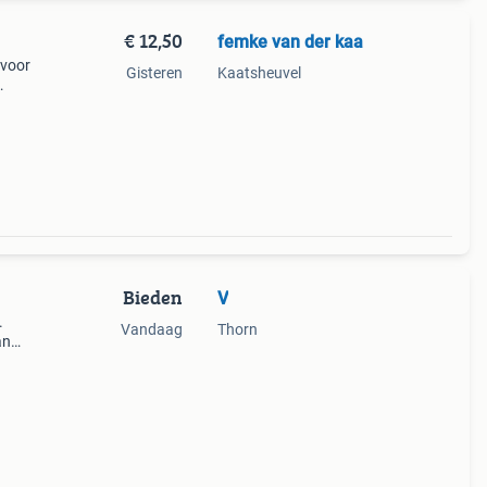
€ 12,50
femke van der kaa
 voor
Gisteren
Kaatsheuvel
e
Bieden
V
.
Vandaag
Thorn
an