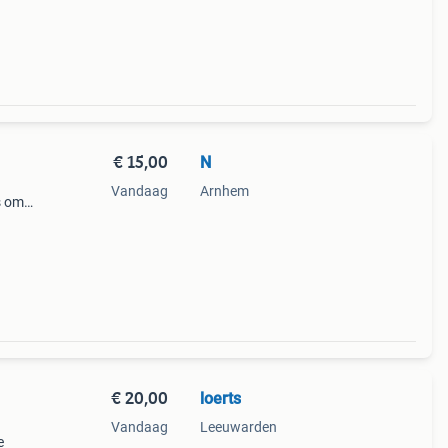
et
laar
€ 15,00
N
Vandaag
Arnhem
s om
t en
€ 20,00
loerts
Vandaag
Leeuwarden
e