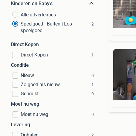
Kinderen en Baby's
Alle advertenties
Speelgoed | Buiten | Los
2
speelgoed
Direct Kopen
Direct Kopen
1
Conditie
Nieuw
0
Zo goed als nieuw
1
Gebruikt
0
Moet nu weg
Moet nu weg
0
Levering
Ophalen
2