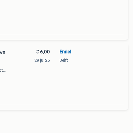
€ 6,00
Emiel
own
29 jul 26
Delft
et
wn
es,