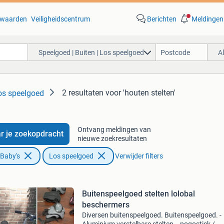
waarden
Veiligheidscentrum
Berichten
Meldingen
Speelgoed | Buiten | Los speelgoed
A
2 resultaten
voor 'houten stelten'
Los speelgoed
Ontvang meldingen van
r je zoekopdracht
nieuwe zoekresultaten
 Baby's
Los speelgoed
Verwijder filters
Buitenspeelgoed stelten lolobal
beschermers
Diversen buitenspeelgoed. Buitenspeelgoed. -