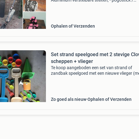
Aluminium verstelbare stelten, - pogostick /
springstok , (verkocht) -houten skateboard,
(verkocht) -spacescooter, (verkocht) -lolobal /
jumpingbal. - 2 Setj
Ophalen of Verzenden
Set strand speelgoed met 2 stevige Cl
scheppen + vlieger
Te koop aangeboden een set van strand of
zandbak speelgoed met een nieuwe vlieger (m
twee extra touwen voor een vlieger) twee clo
stevige scheppen (54 cm lang) hartjes, schepj
zandvormpjes etc
Zo goed als nieuw
Ophalen of Verzenden