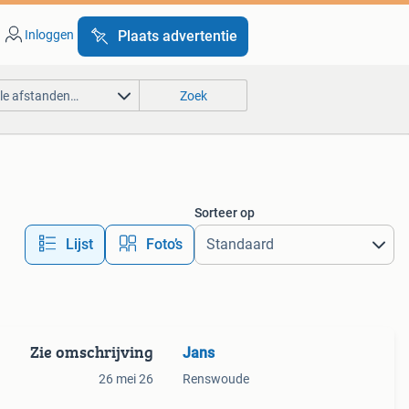
Inloggen
Plaats advertentie
lle afstanden…
Zoek
Sorteer op
Lijst
Foto’s
Zie omschrijving
Jans
26 mei 26
Renswoude