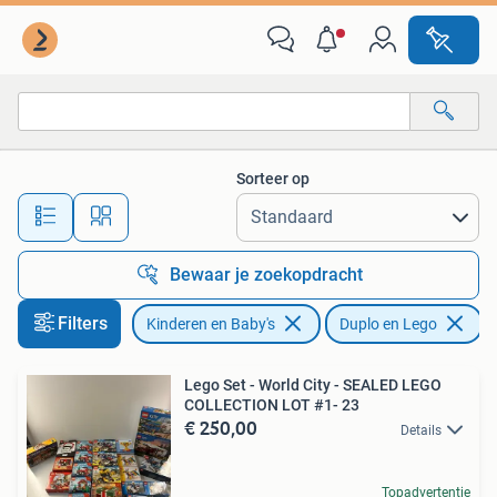
Speelgoed | Duplo en Lego
Sorteer op
Alle afstanden…
Bewaar je zoekopdracht
Filters
Kinderen en Baby's
Duplo en Lego
V
Lego Set - World City - SEALED LEGO
COLLECTION LOT #1- 23
€ 250,00
Details
Topadvertentie