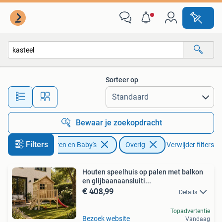
Speelgoed | Overig
Sorteer op
Alle afstanden…
Bewaar je zoekopdracht
Filters
Kinderen en Baby's
Overig
Verwijder filters
Houten speelhuis op palen met balkon
en glijbaanaansluiti...
€ 408,99
Details
Topadvertentie
Bezoek website
Vandaag