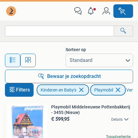
Speelgoed | Playmobil
Sorteer op
Alle afstanden…
Bewaar je zoekopdracht
Filters
Kinderen en Baby's
Playmobil
Verwij
Playmobil Middeleeuwse Pottenbakkerij
- 3455 (Nieuw)
€ 599,95
Details
Topadvertentie