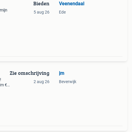
Bieden
Veenendaal
 mijn
5 aug 26
Ede
Zie omschrijving
jm
!
2 aug 26
Beverwijk
elm €