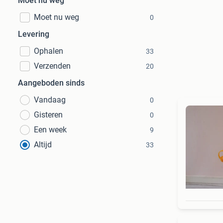
Moet nu weg
Moet nu weg
0
Levering
Ophalen
33
Verzenden
20
Aangeboden sinds
Vandaag
0
Gisteren
0
Een week
9
Altijd
33