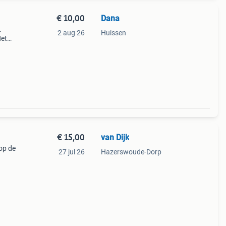
€ 10,00
Dana
.
2 aug 26
Huissen
Het
€ 15,00
van Dijk
 op de
27 jul 26
Hazerswoude-Dorp