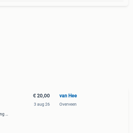
€ 20,00
van Hee
3 aug 26
Overveen
ang en
orn
ieler