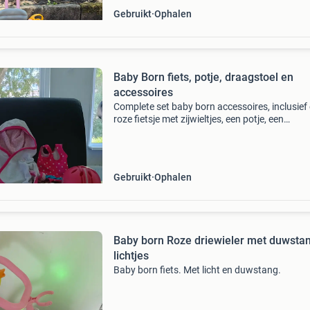
Gebruikt
Ophalen
Baby Born fiets, potje, draagstoel en
accessoires
Complete set baby born accessoires, inclusief
roze fietsje met zijwieltjes, een potje, een
draagstoel, een badjas, een zwempak, een he
diverse schoentjes. Alles is gebruikt, maar in 
sta
Gebruikt
Ophalen
Baby born Roze driewieler met duwsta
lichtjes
Baby born fiets. Met licht en duwstang.