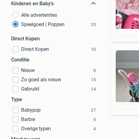
Kinderen en Baby's
Alle advertenties
Speelgoed | Poppen
33
Direct Kopen
Direct Kopen
10
Conditie
Nieuw
0
Zo goed als nieuw
15
Gebruikt
14
Type
Babypop
27
Barbie
0
Overige typen
4