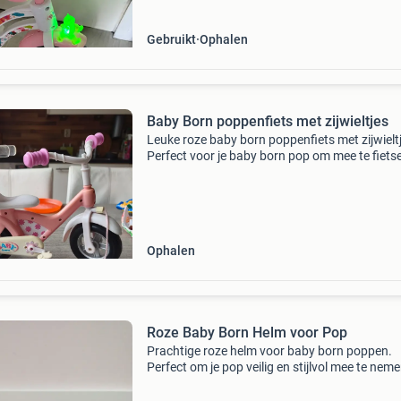
Gebruikt
Ophalen
Baby Born poppenfiets met zijwieltjes
Leuke roze baby born poppenfiets met zijwielt
Perfect voor je baby born pop om mee te fiets
fiets is in goede staat en klaar voor nieuwe
avonturen.
Ophalen
Roze Baby Born Helm voor Pop
Prachtige roze helm voor baby born poppen.
Perfect om je pop veilig en stijlvol mee te nem
de scooter of fiets. De helm is in uitstekende s
en klaar voor nieuwe avonturen.