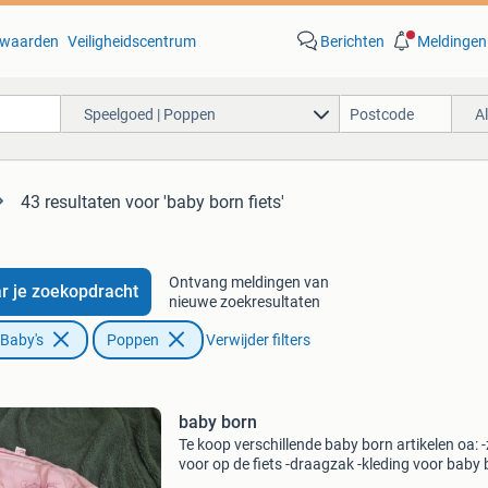
waarden
Veiligheidscentrum
Berichten
Meldingen
Speelgoed | Poppen
A
43 resultaten
voor 'baby born fiets'
Ontvang meldingen van
r je zoekopdracht
nieuwe zoekresultaten
 Baby's
Poppen
Verwijder filters
baby born
Te koop verschillende baby born artikelen oa: -z
voor op de fiets -draagzak -kleding voor baby 
schoentjes zie foto&#39;s.