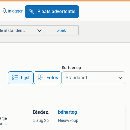
Inloggen
Plaats advertentie
lle afstanden…
Zoek
Sorteer op
Lijst
Foto’s
Bieden
bdhartog
itje
5 aug 26
Nieuwkoop
born -