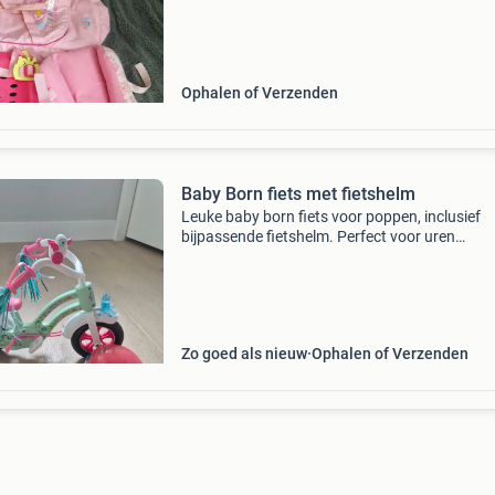
Ophalen of Verzenden
Baby Born fiets met fietshelm
Leuke baby born fiets voor poppen, inclusief
bijpassende fietshelm. Perfect voor uren
speelplezier met de favoriete pop van uw kind.
fiets is in uitstekende staat en klaar voor nieu
avonturen.
Zo goed als nieuw
Ophalen of Verzenden