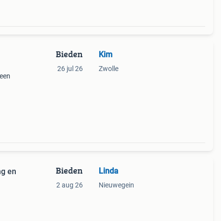
Bieden
Kim
26 jul 26
Zwolle
 een
lm en
goede
Bieden
Linda
ng en
2 aug 26
Nieuwegein