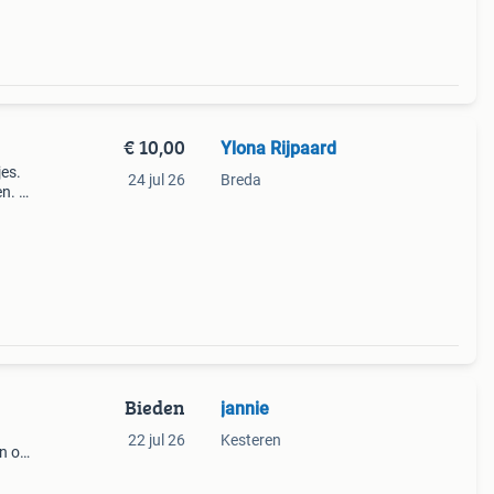
€ 10,00
Ylona Rijpaard
jes.
24 jul 26
Breda
en. De
Bieden
jannie
22 jul 26
Kesteren
en op
taat