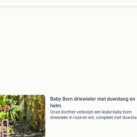
Baby Born driewieler met duwstang en
helm
Onze dochter verkoopt een leuke baby born
driewieler in roze en wit, compleet met duwst
een bijpassende helm. Perfect voor de baby b
pop om veilig en stijlvol rond te rijden. De driew
is