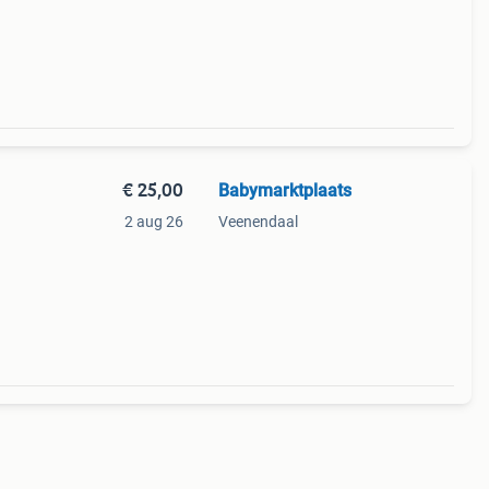
€ 25,00
Babymarktplaats
2 aug 26
Veenendaal
 De
we