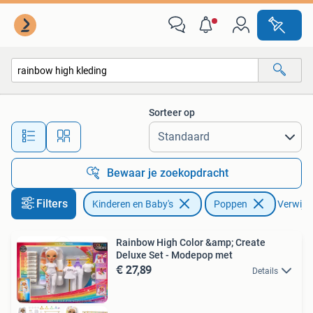
Speelgoed | Poppen
Sorteer op
Alle afstanden…
Bewaar je zoekopdracht
Filters
Kinderen en Baby's
Poppen
Verwijder
Rainbow High Color &amp; Create
Deluxe Set - Modepop met
€ 27,89
Details