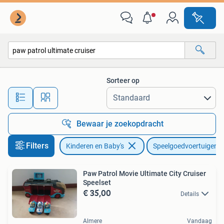
Speelgoed | Speelgoedvoertuigen
Sorteer op
Alle afstanden…
Bewaar je zoekopdracht
Filters
Kinderen en Baby's
Speelgoedvoertuigen
Paw Patrol Movie Ultimate City Cruiser
Speelset
€ 35,00
Details
Almere
Vandaag