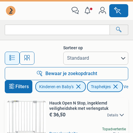
Traphekjes
Sorteer op
Alle afstanden…
Bewaar je zoekopdracht
Filters
Kinderen en Baby's
Traphekjes
Verwi
Hauck Open N Stop, ingeklemd
veiligheidshek met verlengstuk
€ 36,50
Details
Topadvertentie