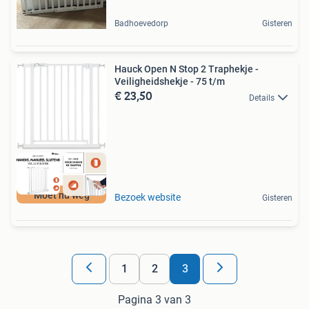
Badhoevedorp
Gisteren
Hauck Open N Stop 2 Traphekje -
Veiligheidshekje - 75 t/m
€ 23,50
Details
Moet nu weg
Bezoek website
Gisteren
1
2
3
Pagina 3 van 3