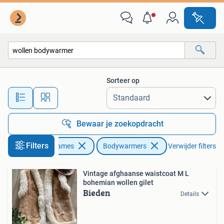
Bodywarmers
Sorteer op
Alle afstanden…
Bewaar je zoekopdracht
Filters
Kleding | Dames
Bodywarmers
Verwijder filters
Vintage afghaanse waistcoat M L
bohemian wollen gilet
Bieden
Details