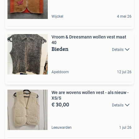
Wijckel
4 mei 26
Vroom & Dreesmann wollen vest maat
40
Bieden
Details
Apeldoorn
12 jul 26
We are wovens wollen vest - als nieuw -
XS/S
€ 30,00
Details
Leeuwarden
1 jul 26