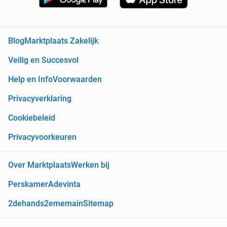
Blog
Marktplaats Zakelijk
Veilig en Succesvol
Help en Info
Voorwaarden
Privacyverklaring
Cookiebeleid
Privacyvoorkeuren
Over Marktplaats
Werken bij
Perskamer
Adevinta
2dehands
2ememain
Sitemap