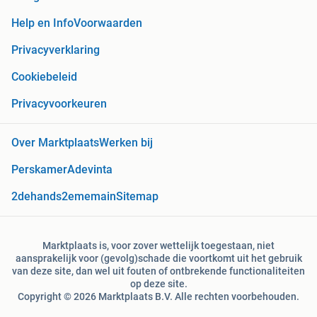
Help en Info
Voorwaarden
Privacyverklaring
Cookiebeleid
Privacyvoorkeuren
Over Marktplaats
Werken bij
Perskamer
Adevinta
2dehands
2ememain
Sitemap
Marktplaats is, voor zover wettelijk toegestaan, niet
aansprakelijk voor (gevolg)schade die voortkomt uit het gebruik
van deze site, dan wel uit fouten of ontbrekende functionaliteiten
op deze site.
Copyright © 2026 Marktplaats B.V. Alle rechten voorbehouden.