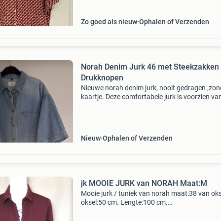
Zo goed als nieuw
Ophalen of Verzenden
Norah Denim Jurk 46 met Steekzakken
Drukknopen
Nieuwe norah denim jurk, nooit gedragen ,zon
kaartje. Deze comfortabele jurk is voorzien va
handige steekzakken en stijlvolle drukknopen.
Perfect voor een casual look. Kan ook als jas.
Nieuw
Ophalen of Verzenden
jk MOOIE JURK van NORAH Maat:M
Mooie jurk / tuniek van norah maat:38 van oks
oksel:50 cm. Lengte:100 cm.
Materiaal:97%polyester,3%elastane verzendk
zijn voor de koper. 12/8