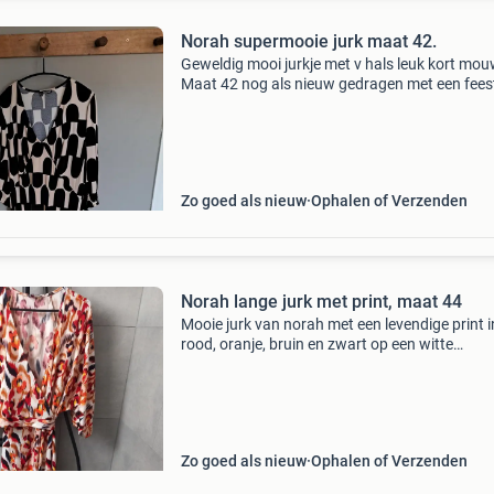
Norah supermooie jurk maat 42.
Geweldig mooi jurkje met v hals leuk kort mou
Maat 42 nog als nieuw gedragen met een fees
Zo goed als nieuw
Ophalen of Verzenden
Norah lange jurk met print, maat 44
Mooie jurk van norah met een levendige print i
rood, oranje, bruin en zwart op een witte
achtergrond. De jurk pheeft een overslagtop e
strikceintuur in de taille, wat zorgt voor een
flatterende
Zo goed als nieuw
Ophalen of Verzenden