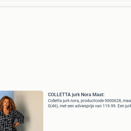
COLLETTA jurk Nora Maat:
Colletta jurk nora, productcode 9000628, maa
0(46), met een adviesprijs van 119.99. Een jur
waar je zo in stapt en klaar bent. De nora jurk 
een gladde, comfortabele stof en een fijne v-ha