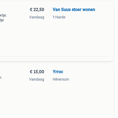
€ 22,50
Van Suus stoer wonen
wtje.
Vandaag
't Harde
tje
€ 15,00
Yrroc
n
Vandaag
Hilversum
n een