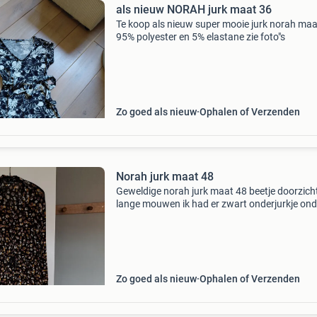
als nieuw NORAH jurk maat 36
Te koop als nieuw super mooie jurk norah maa
95% polyester en 5% elastane zie foto"s
Zo goed als nieuw
Ophalen of Verzenden
Norah jurk maat 48
Geweldige norah jurk maat 48 beetje doorzich
lange mouwen ik had er zwart onderjurkje ond
met striktouw in de taille zie mijn andere
advertenties door heel veel afvallen maar 2x
gedragen
Zo goed als nieuw
Ophalen of Verzenden