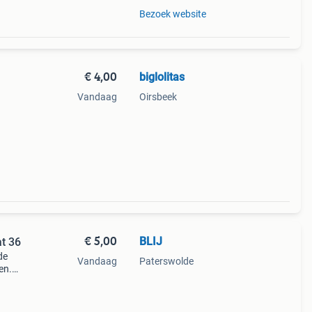
Bezoek website
€ 4,00
biglolitas
Vandaag
Oirsbeek
€ 5,00
BLIJ
at 36
de
Vandaag
Paterswolde
en.
n