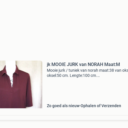
jk MOOIE JURK van NORAH Maat:M
Mooie jurk / tuniek van norah maat:38 van oks
oksel:50 cm. Lengte:100 cm.
Materiaal:97%polyester,3%elastane verzendk
zijn voor de koper. 12/8
Zo goed als nieuw
Ophalen of Verzenden