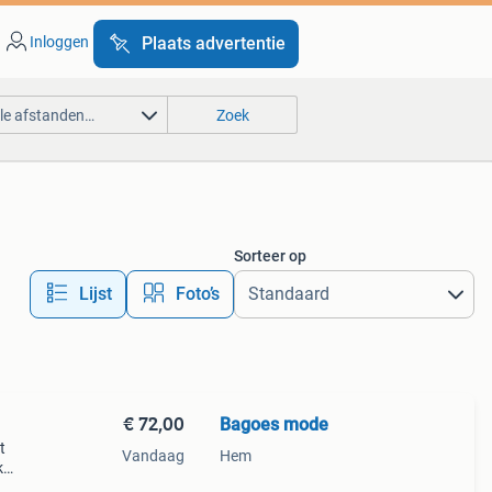
Inloggen
Plaats advertentie
lle afstanden…
Zoek
Sorteer op
Lijst
Foto’s
€ 72,00
Bagoes mode
t
Vandaag
Hem
k
heeft