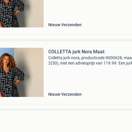
een gladde, comfortabele stof en een fijne v-ha
Nieuw
Verzenden
COLLETTA jurk Nora Maat:
Colletta jurk nora, productcode 9000628, maa
2(50), met een adviesprijs van 119.99. Een jur
waar je zo in stapt en klaar bent. De nora jurk 
een gladde, comfortabele stof en een fijne v-ha
Nieuw
Verzenden