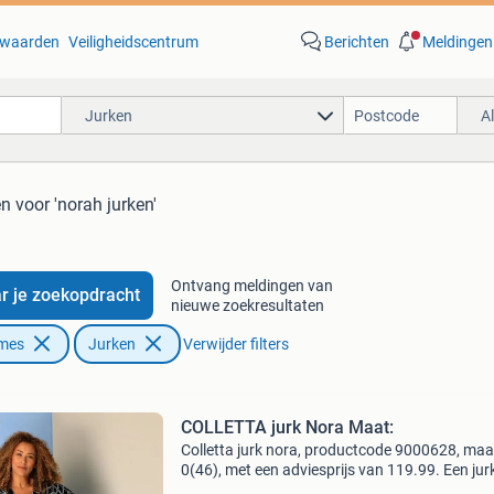
waarden
Veiligheidscentrum
Berichten
Meldingen
Jurken
A
en
voor 'norah jurken'
Ontvang meldingen van
r je zoekopdracht
nieuwe zoekresultaten
ames
Jurken
Verwijder filters
COLLETTA jurk Nora Maat:
Colletta jurk nora, productcode 9000628, maa
0(46), met een adviesprijs van 119.99. Een jur
waar je zo in stapt en klaar bent. De nora jurk 