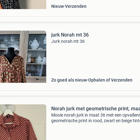
Nieuw
Verzenden
jurk Norah mt 36
Jurk norah mt 36
Zo goed als nieuw
Ophalen of Verzenden
Norah jurk met geometrische print, ma
Mooie norah jurk in maat 36 met een opvallen
geometrische print in rood, zwart en beige tint
De jurk heeft korte mouwen, een kraag en een
knoopsluiting aan de voorkant. Ideaal voor ee
casual of