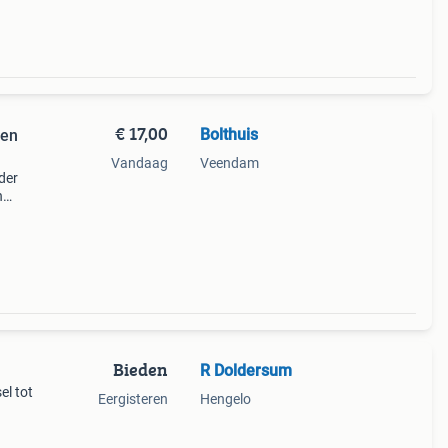
€ 17,00
Bolthuis
 en
Vandaag
Veendam
der
n
Bieden
R Doldersum
el tot
Eergisteren
Hengelo
osten