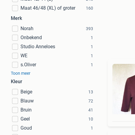
Maat 46/48 (XL) of groter
160
Merk
Norah
393
Onbekend
1
Studio Anneloes
1
WE
1
s.Oliver
1
Toon meer
Kleur
Beige
13
Blauw
72
Bruin
41
Geel
10
Goud
1