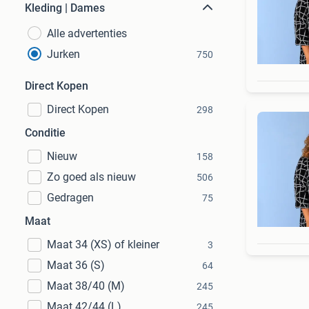
Kleding | Dames
Alle advertenties
Jurken
750
Direct Kopen
Direct Kopen
298
Conditie
Nieuw
158
Zo goed als nieuw
506
Gedragen
75
Maat
Maat 34 (XS) of kleiner
3
Maat 36 (S)
64
Maat 38/40 (M)
245
Maat 42/44 (L)
245