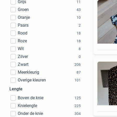
Grijs
11
Groen
43
Oranje
10
Paars
2
Rood
18
Roze
18
Wit
8
Zilver
0
Zwart
206
Meerkleurig
87
Overige kleuren
101
Lengte
Boven de knie
125
Knielengte
225
Onder de knie
304