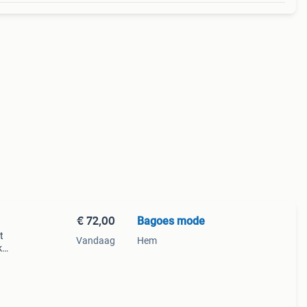
€ 72,00
Bagoes mode
t
Vandaag
Hem
k
heeft
ls. H