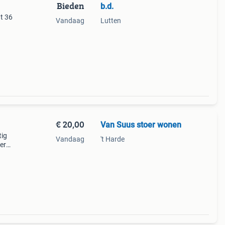
Bieden
b.d.
t 36
Vandaag
Lutten
€ 20,00
Van Suus stoer wonen
tig
Vandaag
't Harde
er