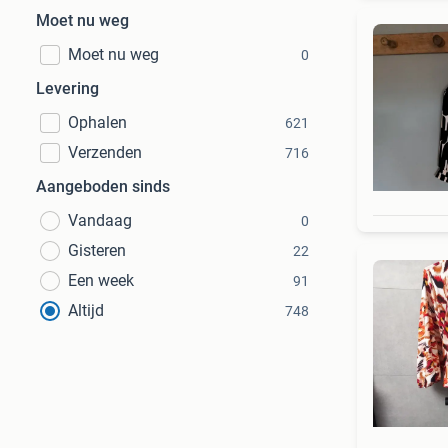
Moet nu weg
Moet nu weg
0
Levering
Ophalen
621
Verzenden
716
Aangeboden sinds
Vandaag
0
Gisteren
22
Een week
91
Altijd
748