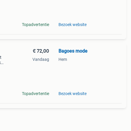
ls. H
Topadvertentie
Bezoek website
€ 72,00
Bagoes mode
t
Vandaag
Hem
k
heeft
ls. H
Topadvertentie
Bezoek website