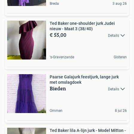
Breda
3 aug 26
Ted Baker one-shoulder jurk Judei
nieuw - Maat 3 (38/40)
€ 55,00
Details
's-Gravenzande
Gisteren
Paarse Galajurk feestjurk, lange jurk
met omslagdoek
Bieden
Details
Ommen
8 jul 26
Ted Baker lila A-lijn jurk - Model Mitton -