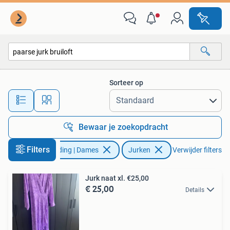
Jurken
Sorteer op
Alle afstanden…
Bewaar je zoekopdracht
Filters
Kleding | Dames
Jurken
Verwijder filters
Jurk naat xl. €25,00
€ 25,00
Details