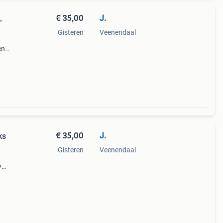
€ 35,00
J.
L
Gisteren
Veenendaal
en
g met
€ 35,00
J.
ks
Gisteren
Veenendaal
y
ders
s