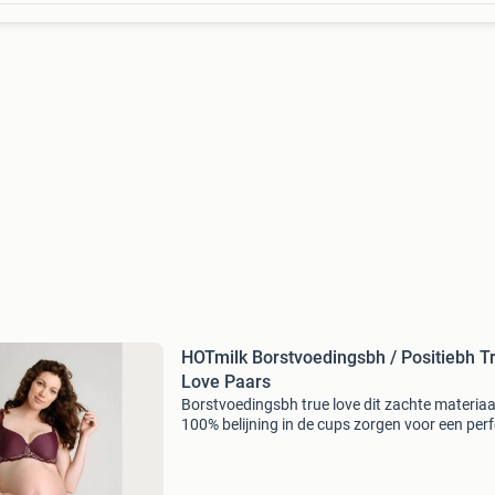
HOTmilk Borstvoedingsbh / Positiebh T
Love Paars
Borstvoedingsbh true love dit zachte materiaa
100% belijning in de cups zorgen voor een perf
draagcomfort en ondersteuning. De binnenvo
is 100% katoen, wat prettig is bij het dragen. 