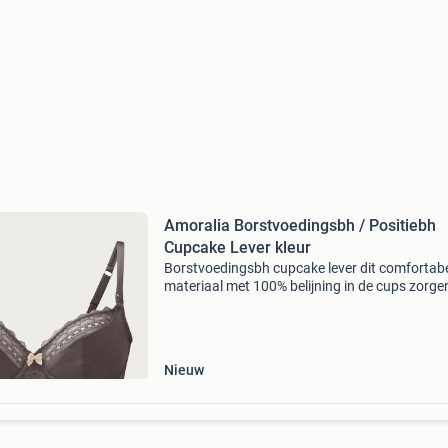
Amoralia Borstvoedingsbh / Positiebh
Cupcake Lever kleur
Borstvoedingsbh cupcake lever dit comfortab
materiaal met 100% belijning in de cups zorge
voor een perfect draagcomfort en ondersteun
De binnenvoering is van katoen, wat prettig is 
het dra
Nieuw