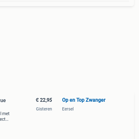
€ 22,95
Op en Top Zwanger
rue
Gisteren
Eersel
l met
ect
ering
Het