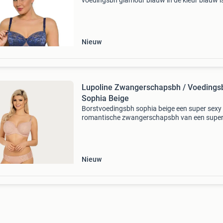
voedingsbh glamour blauw in de kleur blauw i
sexy zwangerschaps bh met handige voedings
aan de voorkant. De sling is naadloos waardo
geen last krijgt va
Nieuw
Lupoline Zwangerschapsbh / Voedings
Sophia Beige
Borstvoedingsbh sophia beige een super sexy
romantische zwangerschapsbh van een supe
zachte kwaliteit. Ook tijdens je zwangerschap z
er sexy uit met je mooie buikje en deze
zwangerschapsbh. D
Nieuw