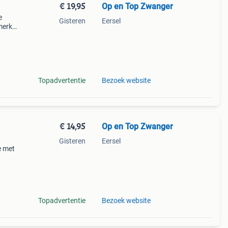
€ 19,95
Op en Top Zwanger
e
Gisteren
Eersel
merk
int
ni
Topadvertentie
Bezoek website
€ 14,95
Op en Top Zwanger
Gisteren
Eersel
e met
en
Topadvertentie
Bezoek website