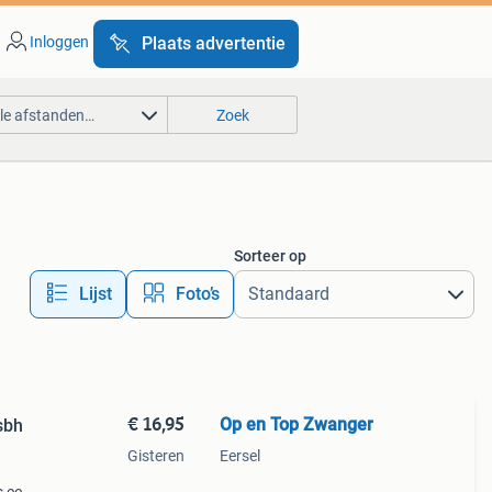
Inloggen
Plaats advertentie
lle afstanden…
Zoek
Sorteer op
Lijst
Foto’s
€ 16,95
Op en Top Zwanger
sbh
Gisteren
Eersel