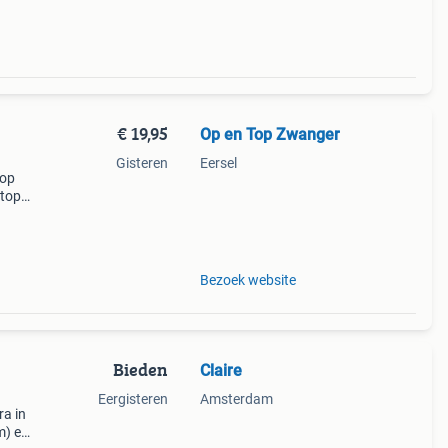
€ 19,95
Op en Top Zwanger
Gisteren
Eersel
top
top.
maken
eze
Bezoek website
Bieden
Claire
Eergisteren
Amsterdam
a in
m) en