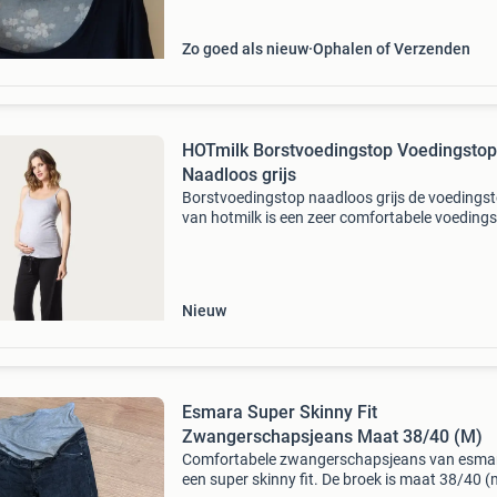
Zo goed als nieuw
Ophalen of Verzenden
HOTmilk Borstvoedingstop Voedingstop
Naadloos grijs
Borstvoedingstop naadloos grijs de voedings
van hotmilk is een zeer comfortabele voedings
Je kan de bandjes met een handig haakje los
wat het voeden makkelijk en discreet houdt. D
top w
Nieuw
Esmara Super Skinny Fit
Zwangerschapsjeans Maat 38/40 (M)
Comfortabele zwangerschapsjeans van esmar
een super skinny fit. De broek is maat 38/40 (