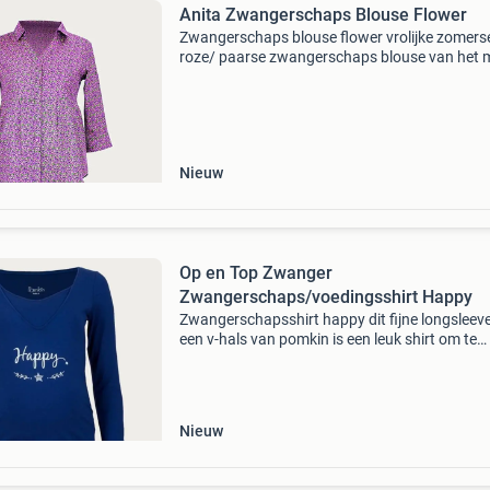
Anita Zwangerschaps Blouse Flower
Zwangerschaps blouse flower vrolijke zomers
roze/ paarse zwangerschaps blouse van het 
anita. Is ook een bijpassende short in zelfde pr
verkrijgbaar. Welke maat zwangerschapstanki
shorts heb
Nieuw
Op en Top Zwanger
Zwangerschaps/voedingsshirt Happy
Zwangerschapsshirt happy dit fijne longsleev
een v-hals van pomkin is een leuk shirt om te
dragen tijdens jouw zwangerschap. Het
zwangerschapsshirt is perfect te combineren 
draagt comfortabel
Nieuw