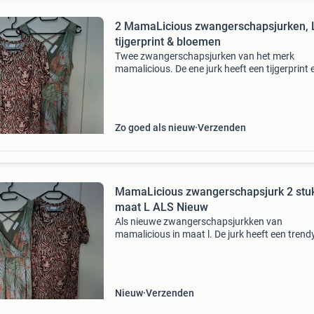
2 MamaLicious zwangerschapsjurken, 
tijgerprint & bloemen
Twee zwangerschapsjurken van het merk
mamalicious. De ene jurk heeft een tijgerprint 
valt net op de knie. De andere jurk is extra lan
zijsplitten en heeft een bloemenprint.
Zo goed als nieuw
Verzenden
MamaLicious zwangerschapsjurk 2 stu
maat L ALS Nieuw
Als nieuwe zwangerschapsjurkken van
mamalicious in maat l. De jurk heeft een trend
tijgerprint en is perfect voor aanstaande moe
die comfort en stijl willen combineren. De jurk i
bijna nooit ged
Nieuw
Verzenden