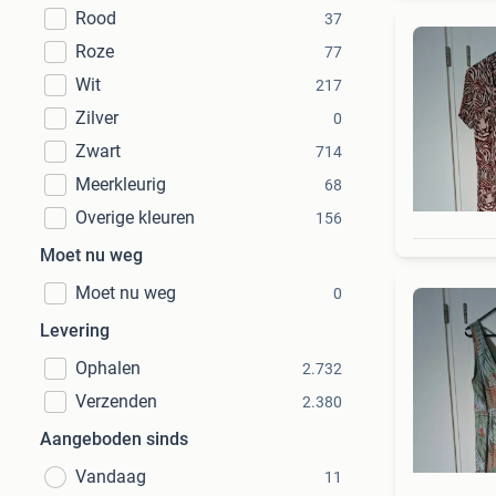
Rood
37
Roze
77
Wit
217
Zilver
0
Zwart
714
Meerkleurig
68
Overige kleuren
156
Moet nu weg
Moet nu weg
0
Levering
Ophalen
2.732
Verzenden
2.380
Aangeboden sinds
Vandaag
11