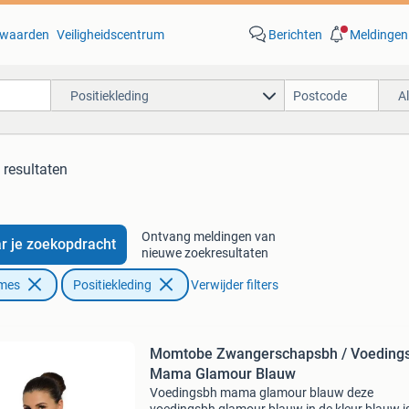
waarden
Veiligheidscentrum
Berichten
Meldingen
Positiekleding
A
 resultaten
Ontvang meldingen van
r je zoekopdracht
nieuwe zoekresultaten
ames
Positiekleding
Verwijder filters
Momtobe Zwangerschapsbh / Voeding
Mama Glamour Blauw
Voedingsbh mama glamour blauw deze