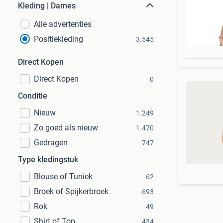
Kleding | Dames
Alle advertenties
Positiekleding
3.545
Direct Kopen
Direct Kopen
0
Conditie
Nieuw
1.249
Zo goed als nieuw
1.470
Gedragen
747
Type kledingstuk
Blouse of Tuniek
62
Broek of Spijkerbroek
693
Rok
49
Shirt of Top
434