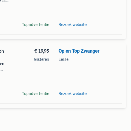
s een
clip
or u
Topadvertentie
Bezoek website
€ 19,95
Op en Top Zwanger
bh
Gisteren
Eersel
 en
r
ie je
Topadvertentie
Bezoek website