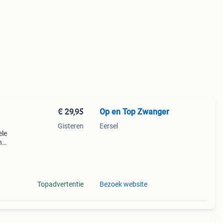
€ 29,95
Op en Top Zwanger
Gisteren
Eersel
ele
n
ing.
bij
Topadvertentie
Bezoek website