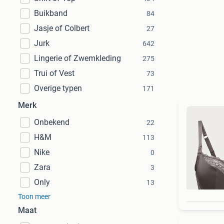
Buikband
84
Jasje of Colbert
27
Jurk
642
Lingerie of Zwemkleding
275
Trui of Vest
73
Overige typen
171
Merk
Onbekend
22
H&M
113
Nike
0
Zara
3
Only
13
Toon meer
Maat