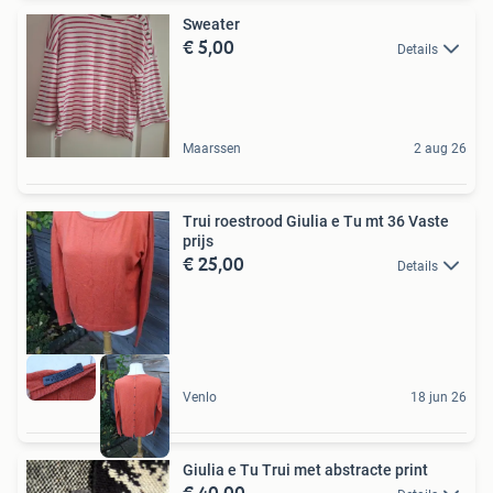
Sweater
€ 5,00
Details
Maarssen
2 aug 26
Trui roestrood Giulia e Tu mt 36 Vaste
prijs
€ 25,00
Details
Venlo
18 jun 26
Giulia e Tu Trui met abstracte print
€ 40,00