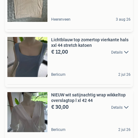
Heerenveen
3 aug 26
Lichtblauw top zomertop vierkante hals
xxl 44 stretch katoen
€ 12,00
Details
Berlicum
2 jul 26
NIEUW wit satijnachtig wrap wikkeltop
overslagtop l xl 42 44
€ 30,00
Details
Berlicum
2 jul 26