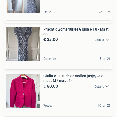
Eelde
28 jul 26
Prachtig Zomerjurkje Giulia e Tu - Maat
38
€ 25,00
Details
Drachten
5 jun 26
Giulia e Tu fuchsia wollen jasje/vest
maat M / maat 44
€ 80,00
Details
Wezep
10 jun 26