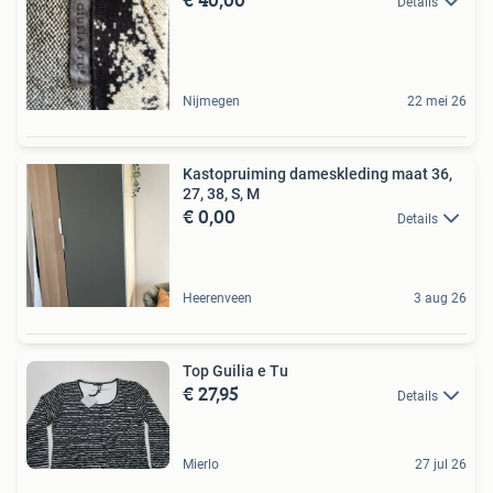
Details
Nijmegen
22 mei 26
Kastopruiming dameskleding maat 36,
27, 38, S, M
€ 0,00
Details
Heerenveen
3 aug 26
Top Guilia e Tu
€ 27,95
Details
Mierlo
27 jul 26