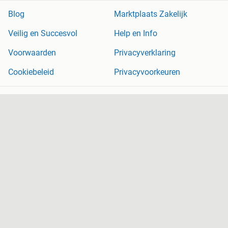
Blog
Marktplaats Zakelijk
Veilig en Succesvol
Help en Info
Voorwaarden
Privacyverklaring
Cookiebeleid
Privacyvoorkeuren
Over Marktplaats
Werken bij
Perskamer
Adevinta
2dehands
2ememain
Sitemap
Marktplaats is, voor zover wettelijk toegestaan, niet aansprakelijk
voor (gevolg)schade die voortkomt uit het gebruik van deze site,
dan wel uit fouten of ontbrekende functionaliteiten op deze site.
Copyright © 2026 Marktplaats B.V. Alle rechten voorbehouden.