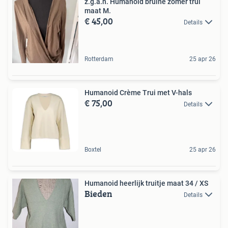
z.g.a.n. Humanoid bruine zomer trui
maat M.
€ 45,00
Details
Rotterdam
25 apr 26
Humanoid Crème Trui met V-hals
€ 75,00
Details
Boxtel
25 apr 26
Humanoid heerlijk truitje maat 34 / XS
Bieden
Details