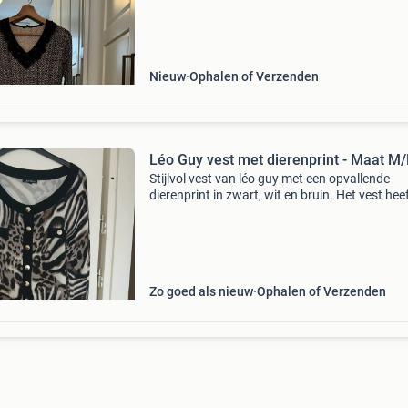
viscose en 26% nylon. De v-hals is versierd me
Nieuw
Ophalen of Verzenden
Léo Guy vest met dierenprint - Maat M/
Stijlvol vest van léo guy met een opvallende
dierenprint in zwart, wit en bruin. Het vest hee
v-hals en sluit met goudkleurige knopen. De m
m/l, wat overeenkomt met maat 38/40 (m). He
Zo goed als nieuw
Ophalen of Verzenden