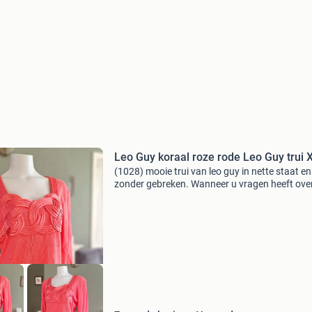
Leo Guy koraal roze rode Leo Guy trui 
(1028) mooie trui van leo guy in nette staat en
zonder gebreken. Wanneer u vragen heeft ove
stofsamenstelling verwijs ik u naar de foto me
label. Mocht deze niet gefotografeerd staan
ontbreek