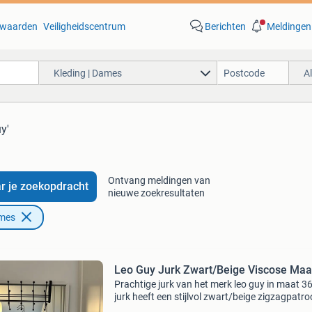
waarden
Veiligheidscentrum
Berichten
Meldingen
Kleding | Dames
A
y'
Ontvang meldingen van
r je zoekopdracht
nieuwe zoekresultaten
ames
Leo Guy Jurk Zwart/Beige Viscose Maa
Prachtige jurk van het merk leo guy in maat 36
jurk heeft een stijlvol zwart/beige zigzagpatr
is gemaakt van een comfortabele mix van 74