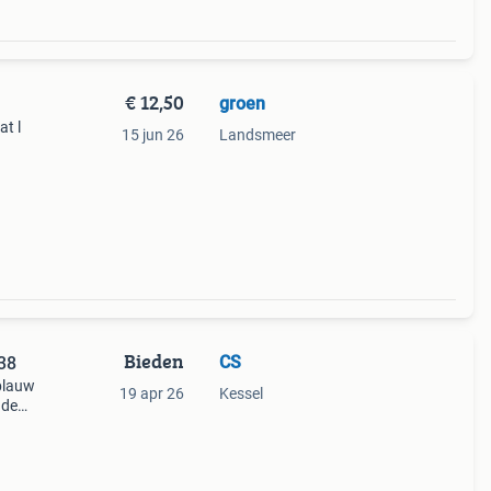
€ 12,50
groen
at l
15 jun 26
Landsmeer
Bieden
CS
38
rblauw
19 apr 26
Kessel
 de
evens
tj