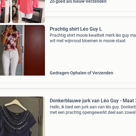
Zo goed als nieuw
Verzenden
Prachtig shirt Léo Guy L
Prachtig shirt mooie kwaliteit merk léo guy ma
wit met wijnrood bloemen in mooie staat
Gedragen
Ophalen of Verzenden
Donkerblauwe jurk van Léo Guy - Maat 
Hallo, ik bied een jurk aan van léo guy. Donke
met een prachtig opengewerkt deel aan zowel
voor- als achterkant. Aan de voorkant is het t
mooi afgewerkt met donkerblauwe &#39;steen