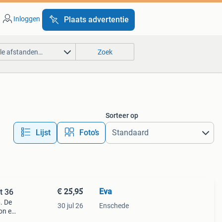
Inloggen
Plaats advertentie
lle afstanden…
Zoek
Sorteer op
Lijst
Foto’s
€ 25,95
Eva
t 36
. De
30 jul 26
Enschede
oon en
%