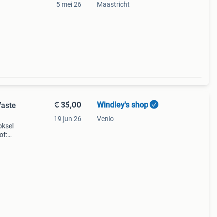
5 mei 26
Maastricht
€ 35,00
Windley's shop
Vaste
19 jun 26
Venlo
oksel
of:
er.