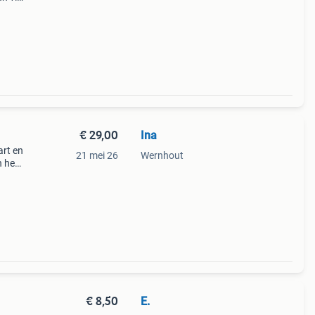
€ 29,00
Ina
art en
21 mei 26
Wernhout
n heel
elg
€ 8,50
E.