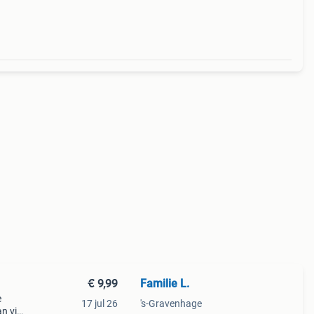
€ 9,99
Familie L.
e
17 jul 26
's-Gravenhage
an via