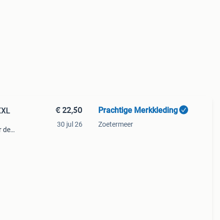
€ 22,50
Prachtige Merkkleding
XXL
30 jul 26
Zoetermeer
r de
t het