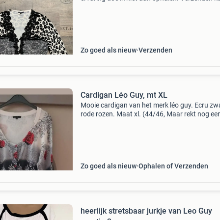
gelijk oversteken. Verzendkosten voor koper.
Zo goed als nieuw
Verzenden
Cardigan Léo Guy, mt XL
Mooie cardigan van het merk léo guy. Ecru zw
rode rozen. Maat xl. (44/46, Maar rekt nog ee
stuk mee) in prima staat, amper gedragen (np
vanaf 149€) kijken en passen te wuustwezel b
Zo goed als nieuw
Ophalen of Verzenden
heerlijk stretsbaar jurkje van Leo Guy