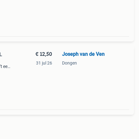
t subt
€ 12,50
Joseph van de Ven
L
31 jul 26
Dongen
ft een
aat is
t ves