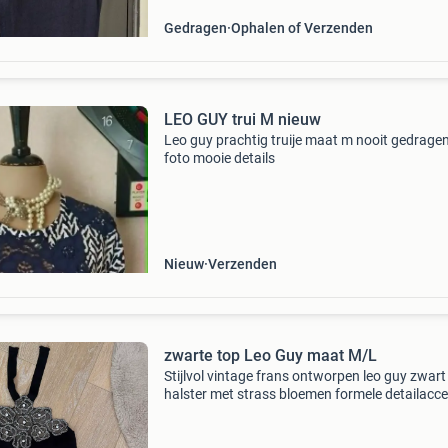
Gedragen
Ophalen of Verzenden
LEO GUY trui M nieuw
Leo guy prachtig truije maat m nooit gedragen
foto mooie details
Nieuw
Verzenden
zwarte top Leo Guy maat M/L
Stijlvol vintage frans ontworpen leo guy zwart
halster met strass bloemen formele detailacc
/ medium / large