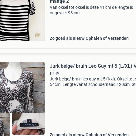
maatje 2
Van oksel tot oksel is deze 41 cm de lengte is
ongeveer 93 cm
Zo goed als nieuw
Ophalen of Verzenden
Jurk beige/ bruin Leo Guy mt 5 (L/XL) 
prijs
Jurk beige/ bruin leo guy mt 5 (l/xl). Oksel tot 
54cm. Lengte vanaf schoudernaad 120cm. St
74% viscose en 26% nylon. Verzendkosten kop
Verzenden eigen risico. Ik werk niet met
kopersbesche
Zo goed als nieuw
Ophalen of Verzenden