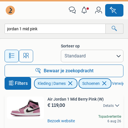
Schoenen
Sorteer op
Alle afstanden…
Bewaar je zoekopdracht
Filters
Kleding | Dames
Schoenen
Verwijder
Air Jordan 1 Mid Berry Pink (W)
€ 119,00
Details
Topadvertentie
Bezoek website
6 aug 26