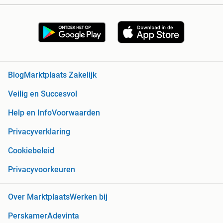
Blog
Marktplaats Zakelijk
Veilig en Succesvol
Help en Info
Voorwaarden
Privacyverklaring
Cookiebeleid
Privacyvoorkeuren
Over Marktplaats
Werken bij
Perskamer
Adevinta