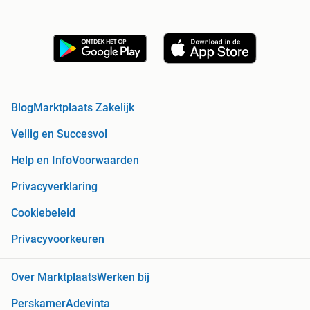
Blog
Marktplaats Zakelijk
Veilig en Succesvol
Help en Info
Voorwaarden
Privacyverklaring
Cookiebeleid
Privacyvoorkeuren
Over Marktplaats
Werken bij
Perskamer
Adevinta