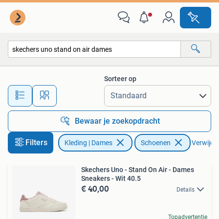
Schoenen
Sorteer op
Alle afstanden…
Bewaar je zoekopdracht
Filters
Kleding | Dames
Schoenen
Verwijder
Skechers Uno - Stand On Air - Dames
Sneakers - Wit 40.5
€ 40,00
Details
Topadvertentie