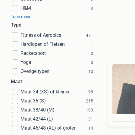
H&M
0
Toon meer
Type
Fitness of Aerobics
471
Hardlopen of Fietsen
1
Racketsport
0
Yoga
0
Overige typen
10
Maat
Maat 34 (XS) of kleiner
98
Maat 36 (S)
215
Maat 38/40 (M)
103
Maat 42/44 (L)
31
Maat 46/48 (XL) of groter
14