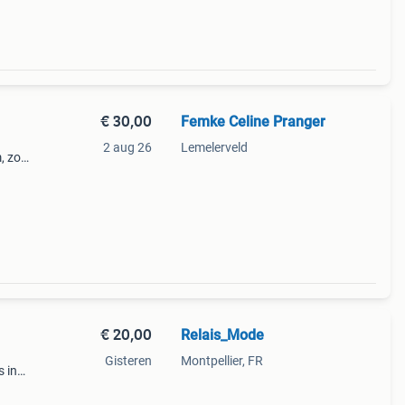
€ 30,00
Femke Celine Pranger
2 aug 26
Lemelerveld
, zo
€ 20,00
Relais_Mode
Gisteren
Montpellier, FR
s in
ng.