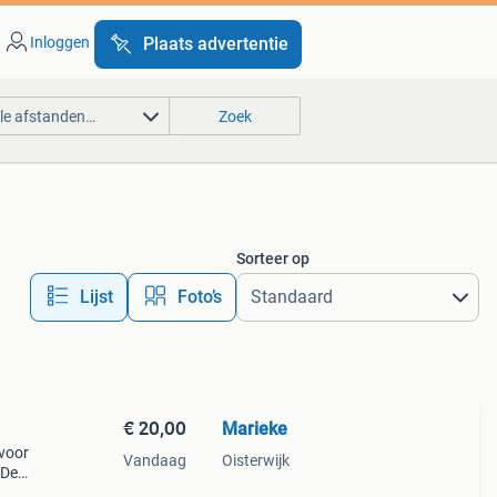
Inloggen
Plaats advertentie
lle afstanden…
Zoek
Sorteer op
Lijst
Foto’s
€ 20,00
Marieke
 voor
Vandaag
Oisterwijk
 De