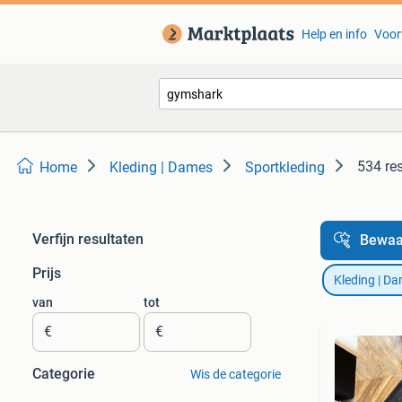
Help en info
Voor
534 re
Home
Kleding | Dames
Sportkleding
Verfijn resultaten
Bewaa
Prijs
Kleding | D
van
tot
€
€
Categorie
Wis de categorie