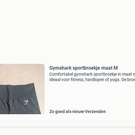
Gymshark sportbroekje maat M
Comfortabel gymshark sportbroekje in maat 
ideaal voor fitness, hardlopen of yoga. De broe
gedragen maar in goede staat. De kleur is
donkergrijs/zwart.
Zo goed als nieuw
Verzenden