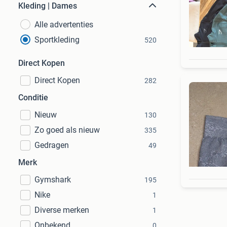
Kleding | Dames
Alle advertenties
Sportkleding
520
Direct Kopen
Direct Kopen
282
Conditie
Nieuw
130
Zo goed als nieuw
335
Gedragen
49
Merk
Gymshark
195
Nike
1
Diverse merken
1
Onbekend
0