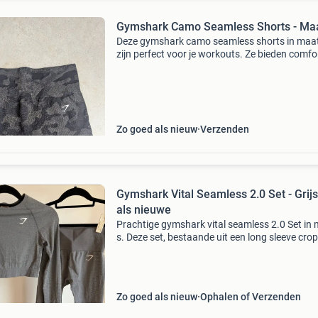
Gymshark Camo Seamless Shorts - Ma
Deze gymshark camo seamless shorts in maa
zijn perfect voor je workouts. Ze bieden comfo
stijl met hun naadloze ontwerp en
camouflageprint. Ideaal voor fitness, yoga of
andere sportactiviteite
Zo goed als nieuw
Verzenden
Gymshark Vital Seamless 2.0 Set - Grijs
als nieuwe
Prachtige gymshark vital seamless 2.0 Set in
s. Deze set, bestaande uit een long sleeve crop
en een high waist legging, is uitgevoerd in een
mooie grijze kleur. De set verkeert in uitsteken
Zo goed als nieuw
Ophalen of Verzenden