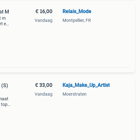
€ 16,00
Relais_Mode
at M
t m
Vandaag
Montpellier, FR
rt en
€ 33,00
Kaja_Make_Up_Artist
 (S)
Vandaag
Moerstraten
 maat
 top
de