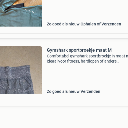
comfortabele pasvorm. Eén shirt is zwart en h
and
Zo goed als nieuw
Ophalen of Verzenden
Gymshark sportbroekje maat M
Comfortabel gymshark sportbroekje in maat 
ideaal voor fitness, hardlopen of andere
sportactiviteiten. Het broekje is grijs van kleur
heeft een goede pasvorm. Het is gedragen ma
nog in uitsteke
Zo goed als nieuw
Verzenden