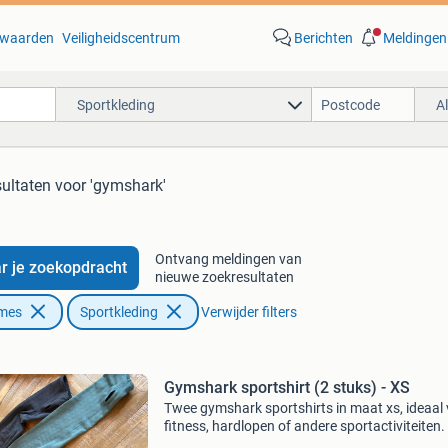
waarden
Veiligheidscentrum
Berichten
Meldingen
Sportkleding
A
sultaten
voor 'gymshark'
Ontvang meldingen van
r je zoekopdracht
nieuwe zoekresultaten
ames
Sportkleding
Verwijder filters
Gymshark sportshirt (2 stuks) - XS
Twee gymshark sportshirts in maat xs, ideaal
fitness, hardlopen of andere sportactiviteiten.
shirts zijn gedragen (zie foto’s) en hebben een