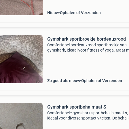
Nieuw
Ophalen of Verzenden
Gymshark sportbroekje bordeauxrood
Comfortabel bordeauxrood sportbroekje van
gymshark, ideaal voor fitness of yoga. Maat m
goed als nieuw. Voor mij te kort.
Zo goed als nieuw
Ophalen of Verzenden
Gymshark sportbeha maat S
Comfortabele gymshark sportbeha in maat s,
ideaal voor diverse sportactiviteiten. De beha i
goede staat en biedt uitstekende ondersteuni
Perfect voor fitness, yoga of hardlopen.