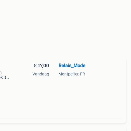
€ 17,00
Relais_Mode
m,
Vandaag
Montpellier, FR
k is