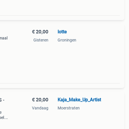
€ 20,00
lotte
maal
Gisteren
Groningen
€ 20,00
Kaja_Make_Up_Artist
 -
Vandaag
Moerstraten
e
el.
en.