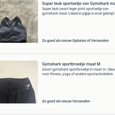
Super leuk sport
Super leuk zwart leger print sportsetje van
gymshark maat s label in pijpje is eruit geknip
meer leuke items ophalen mogelijk
Zo goed als nieuw
Ophalen of Verzenden
Gymshark sportbroekje maat M
Zwart gymshark sportbroekje in maat m. Idea
voor fitness, yoga of andere sportactiviteiten.
Comfortabel en ondersteunend.
Zo goed als nieuw
Verzenden