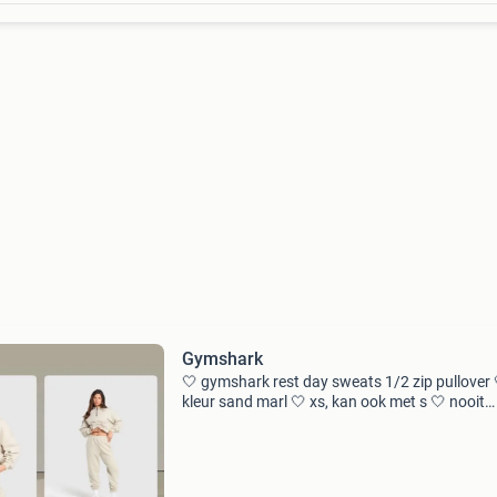
Gymshark
🤍 gymshark rest day sweats 1/2 zip pullover 
kleur sand marl 🤍 xs, kan ook met s 🤍 nooit
gedragen 🤍 uitverkocht op de site, nieuwprijs