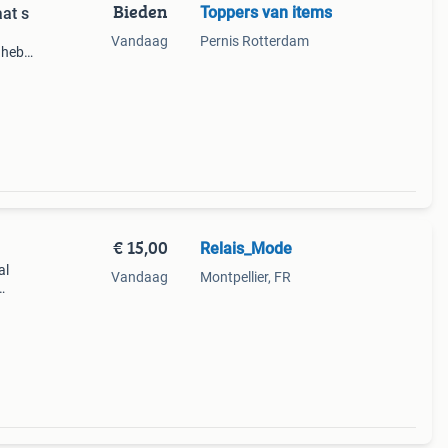
Bieden
Toppers van items
setje van Gymshark maat s
Vandaag
Pernis Rotterdam
t heb
€ 15,00
Relais_Mode
al
Vandaag
Montpellier, FR