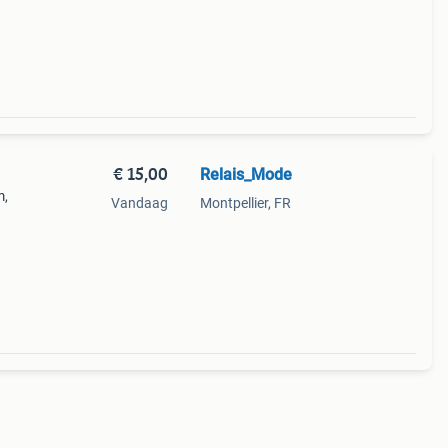
et
€ 15,00
Relais_Mode
m,
Vandaag
Montpellier, FR
 en
ar