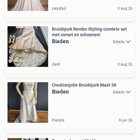
Lelystad
3 aug 26
Bruidsjurk Rembo Styling-comlete set
met corset en schoenen!
Bieden
Details
Zeist
3 aug 26
Creationjolie Bruidsjurk Maat 38
Bieden
Details
Piershil
9 jun 26