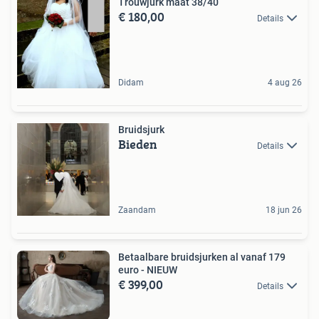
Trouwjurk maat 38/40
€ 180,00
Details
Didam
4 aug 26
Bruidsjurk
Bieden
Details
Zaandam
18 jun 26
Betaalbare bruidsjurken al vanaf 179
euro - NIEUW
€ 399,00
Details