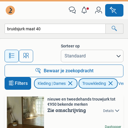
Trouwkleding en Trouwaccessoires
Sorteer op
Alle afstanden…
Bewaar je zoekopdracht
Filters
Kleding | Dames
Trouwkleding
Verwij
nieuwe en tweedehands trouwjurk tot
€950 bekende merken
Zie omschrijving
Details
Dagtopper