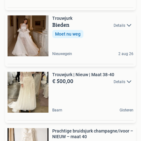
Trouwjurk
Bieden
Details
Moet nu weg
Nieuwegein
2 aug 26
Trouwjurk | Nieuw | Maat 38-40
€ 500,00
Details
Baarn
Gisteren
Prachtige bruidsjurk champagne/ivoor –
NIEUW – maat 40