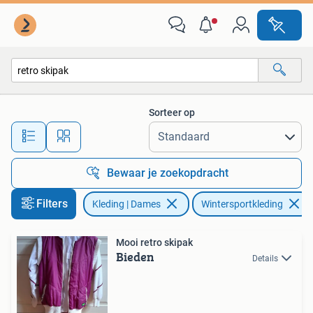
Wintersportkleding
Sorteer op
Alle afstanden…
Bewaar je zoekopdracht
Filters
Kleding | Dames
Wintersportkleding
Mooi retro skipak
Bieden
Details