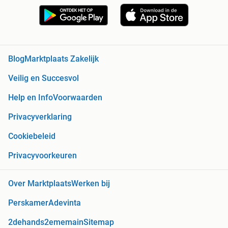
Blog
Marktplaats Zakelijk
Veilig en Succesvol
Help en Info
Voorwaarden
Privacyverklaring
Cookiebeleid
Privacyvoorkeuren
Over Marktplaats
Werken bij
Perskamer
Adevinta
2dehands
2ememain
Sitemap