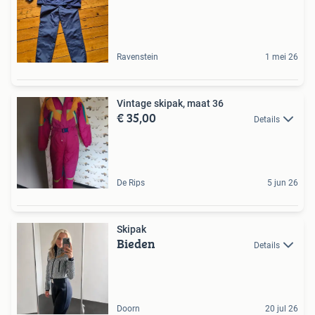
Ravenstein
1 mei 26
Vintage skipak, maat 36
€ 35,00
Details
De Rips
5 jun 26
Skipak
Bieden
Details
Doorn
20 jul 26