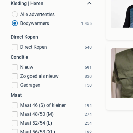
Kleding | Heren
Alle advertenties
Bodywarmers
1.455
Direct Kopen
Direct Kopen
640
Conditie
Nieuw
691
Zo goed als nieuw
830
Gedragen
150
Maat
Maat 46 (S) of kleiner
194
Maat 48/50 (M)
274
Maat 52/54 (L)
254
Maat 56/58 (XL)
192