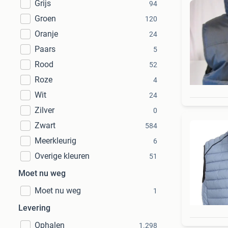
Grijs
94
Groen
120
Oranje
24
Paars
5
Rood
52
Roze
4
Wit
24
Zilver
0
Zwart
584
Meerkleurig
6
Overige kleuren
51
Moet nu weg
Moet nu weg
1
Levering
Ophalen
1.298