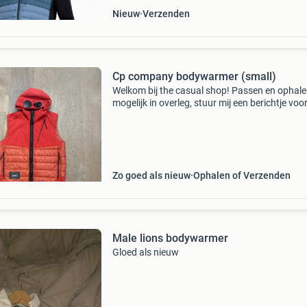
Nieuw
Verzenden
Cp company bodywarmer (small)
Welkom bij the casual shop! Passen en ophale
mogelijk in overleg, stuur mij een berichtje voo
mogelijkheden😄 op mijn instagram vind je nog
meer items. Vragen? Stuur gerust een berichtj
Zo goed als nieuw
Ophalen of Verzenden
Male lions bodywarmer
Gloed als nieuw