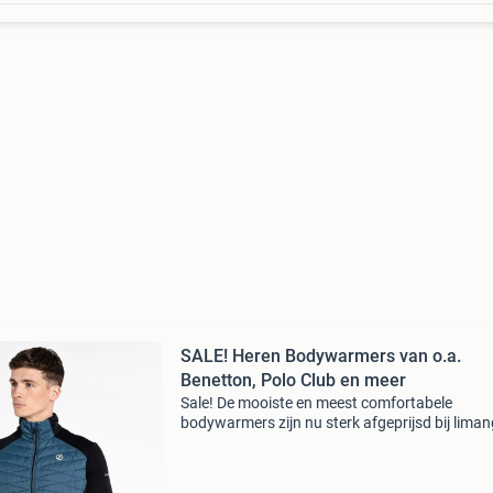
SALE! Heren Bodywarmers van o.a.
Benetton, Polo Club en meer
Sale! De mooiste en meest comfortabele
bodywarmers zijn nu sterk afgeprijsd bij liman
met kortingen tot wel 70% verschillende kleure
maten en merken beschikbaar! Van o.a. Benet
polo club en m