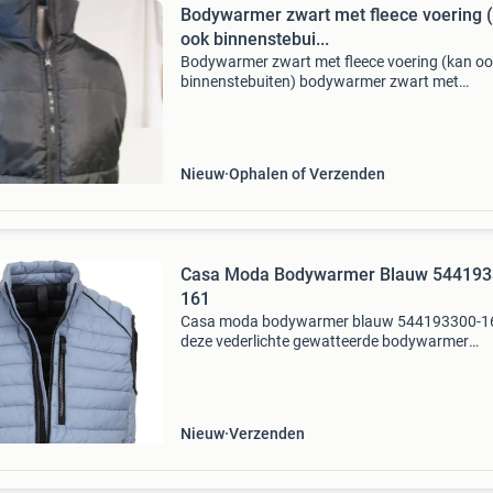
Bodywarmer zwart met fleece voering 
ook binnenstebui...
Bodywarmer zwart met fleece voering (kan o
binnenstebuiten) bodywarmer zwart met
fleecevoering (kan ook binnenstebuiten gedr
worden). Over stegeman legerdump wij verko
bijna alles op gebied v
Nieuw
Ophalen of Verzenden
Casa Moda Bodywarmer Blauw 544193
161
Casa moda bodywarmer blauw 544193300-1
deze vederlichte gewatteerde bodywarmer
overtuigt door zijn water- en windafstotende
eigenschappen en de anti-allergische sorona-
vulling. Drie zakken met ritss
Nieuw
Verzenden