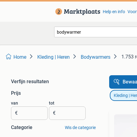
Help en info
Voor
1.753 r
Home
Kleding | Heren
Bodywarmers
Verfijn resultaten
Bewaa
Prijs
Kleding | He
van
tot
€
€
Categorie
Wis de categorie