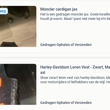
Moncler cardigan jas
 weg
Het is een gedragen moncler jas. Goeie kwalite
houdt je warm. Maat l past niet meer bij m’n k
stijl daarom verkoop ik hem. Tas krijg je erbij
Gedragen
Ophalen of Verzenden
Harley-Davidson Leren Vest - Zwart, M
xxl
Stoer zwart leren vest van harley-davidson, id
voor motorrijders of liefhebbers van de stijl. H
vest is in gedragen staat, maar nog steeds va
goede kwaliteit. Voorzien van de iconische har
Gedragen
Ophalen of Verzenden