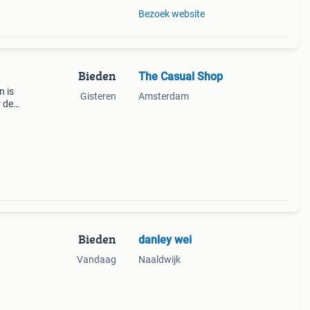
Bezoek website
Bieden
The Casual Shop
n is
Gisteren
Amsterdam
r de
 veel
e!
Bieden
danley wei
Vandaag
Naaldwijk