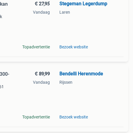
€ 27,95
Stegeman Legerdump
(kan
Vandaag
Laren
ok
agen
pen
Topadvertentie
Bezoek website
€ 89,99
Bendelli Herenmode
300-
Vandaag
Rijssen
61
Topadvertentie
Bezoek website