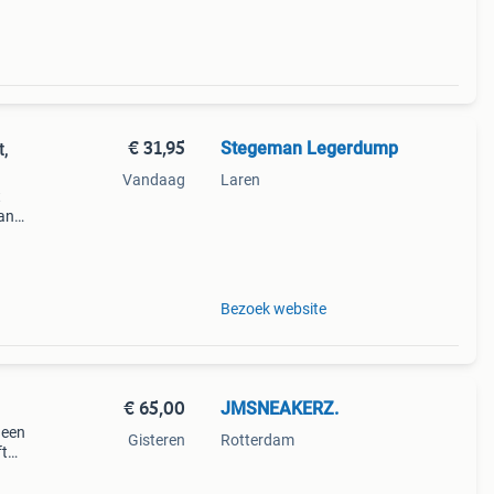
€ 31,95
Stegeman Legerdump
t,
Vandaag
Laren
t
van
cht ,
wij
Bezoek website
€ 65,00
JMSNEAKERZ.
 een
Gisteren
Rotterdam
ft