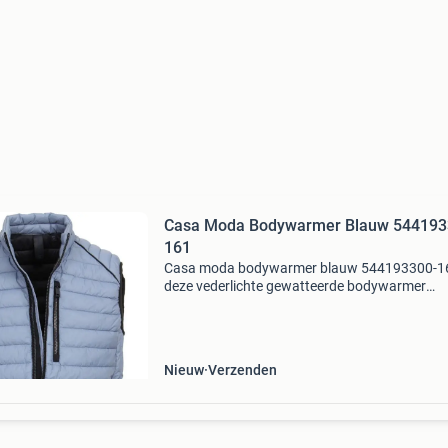
Casa Moda Bodywarmer Blauw 544193
161
Casa moda bodywarmer blauw 544193300-1
deze vederlichte gewatteerde bodywarmer
overtuigt door zijn water- en windafstotende
eigenschappen en de anti-allergische sorona-
vulling. Drie zakken met ritss
Nieuw
Verzenden