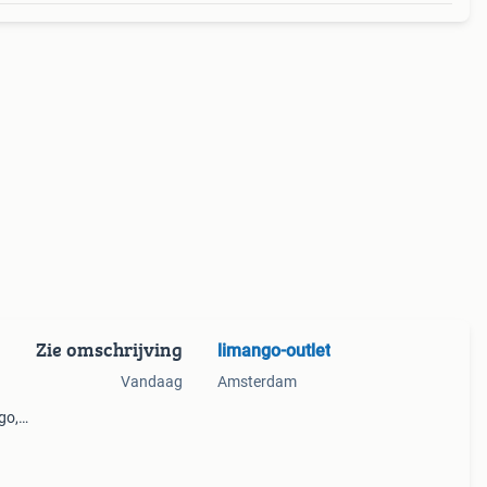
Zie omschrijving
limango-outlet
Vandaag
Amsterdam
go,
n,
ton,