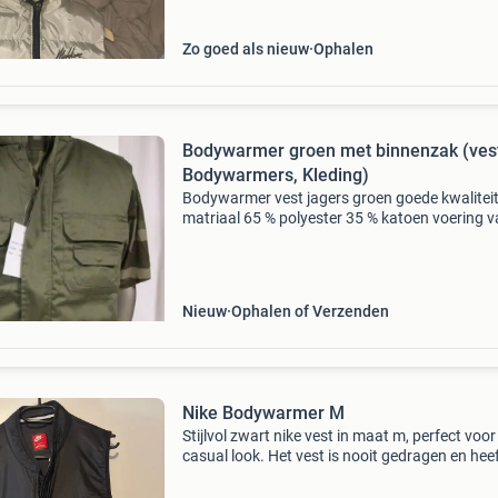
Zo goed als nieuw
Ophalen
Bodywarmer groen met binnenzak (ves
Bodywarmers, Kleding)
Bodywarmer vest jagers groen goede kwalitei
matriaal 65 % polyester 35 % katoen voering 
100 % katoen 7 handige zakken handig voor ja
vissen of in het bos over stegeman legerdump 
verkopen
Nieuw
Ophalen of Verzenden
Nike Bodywarmer M
Stijlvol zwart nike vest in maat m, perfect voor
casual look. Het vest is nooit gedragen en hee
handige zakken aan de voorkant. Ideaal voor
dagelijks gebruik of sportieve activiteiten.