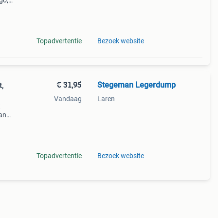
go,
n,
ton,
Topadvertentie
Bezoek website
€ 31,95
Stegeman Legerdump
t,
Vandaag
Laren
t
van
cht ,
wij
Topadvertentie
Bezoek website