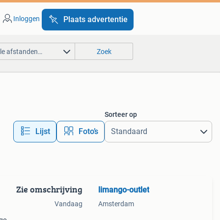
Inloggen
Plaats advertentie
lle afstanden…
Zoek
Sorteer op
Lijst
Foto’s
Zie omschrijving
limango-outlet
Vandaag
Amsterdam