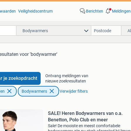
waarden
Veiligheidscentrum
Berichten
Meldingen
Bodywarmers
A
esultaten
voor 'bodywarmer'
Ontvang meldingen van
r je zoekopdracht
nieuwe zoekresultaten
ren
Bodywarmers
Verwijder filters
SALE! Heren Bodywarmers van o.a.
Benetton, Polo Club en meer
Sale! De mooiste en meest comfortabele