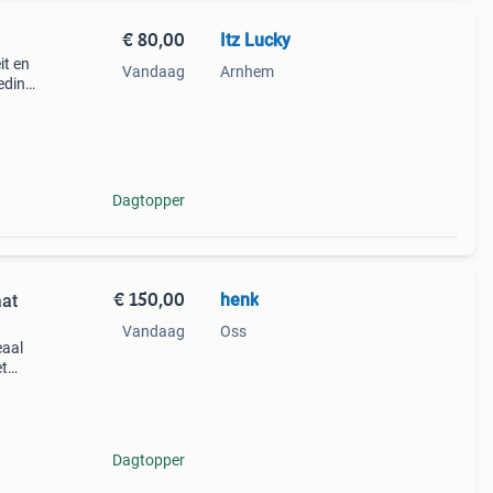
€ 80,00
Itz Lucky
it en
Vandaag
Arnhem
leding
Dagtopper
€ 150,00
henk
aat
Vandaag
Oss
eaal
et
n
ley-d
Dagtopper