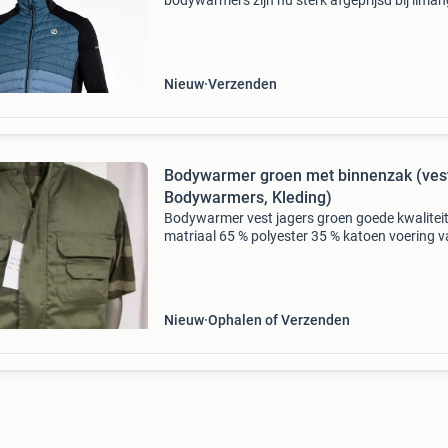
bodywarmers zijn nu sterk afgeprijsd bij liman
met kortingen tot wel 70% verschillende kleure
maten en merken beschikbaar! Van o.a. Benet
polo club en m
Nieuw
Verzenden
Bodywarmer groen met binnenzak (ves
Bodywarmers, Kleding)
Bodywarmer vest jagers groen goede kwalitei
matriaal 65 % polyester 35 % katoen voering 
100 % katoen 7 handige zakken handig voor ja
vissen of in het bos over stegeman legerdump 
verkopen
Nieuw
Ophalen of Verzenden