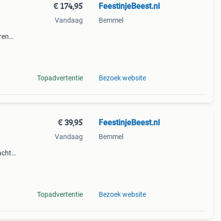
€ 174,95
FeestinjeBeest.nl
Vandaag
Bemmel
ren
Topadvertentie
Bezoek website
€ 39,95
FeestinjeBeest.nl
Vandaag
Bemmel
acht
Topadvertentie
Bezoek website