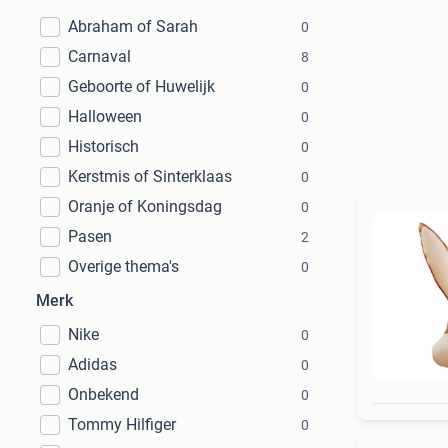
Abraham of Sarah
0
Carnaval
8
Geboorte of Huwelijk
0
Halloween
0
Historisch
0
Kerstmis of Sinterklaas
0
Oranje of Koningsdag
0
Pasen
2
Overige thema's
0
Merk
Nike
0
Adidas
0
Onbekend
0
Tommy Hilfiger
0