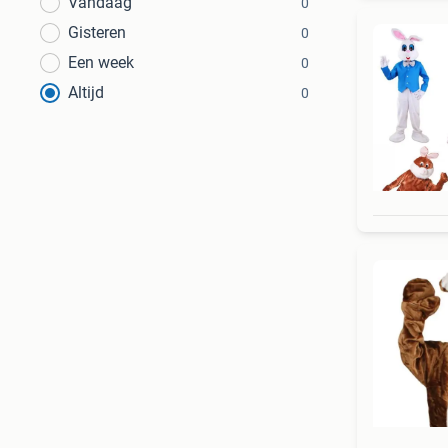
Vandaag
0
Gisteren
0
Een week
0
Altijd
0