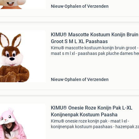
Nieuw
Ophalen of Verzenden
KIMU® Mascotte Kostuum Konijn Bruin
Groot S M L XL Paashaas
Kimu® mascotte kostuum konijn bruin groot -
maat s m l xl - paashaas pak pluche dames he
vrouw man - verkleedpak haas paashaaspak
konijnenpak pasen festival - koop je bij
feestinjebeest.nl! Konijn
Nieuw
Ophalen of Verzenden
KIMU® Onesie Roze Konijn Pak L-XL
Konijnenpak Kostuum Paasha
Kimu® onesie roze konijn pak - maat l-xl -
konijnenpak kostuum paashaas - hazenpak z
fleece huispak jumpsuit pyjama dames heren
festival - koop je bij feestinjebeest.nl! Let op de