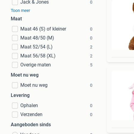
Jack & Jones
0
Toon meer
Maat
Maat 46 (S) of kleiner
0
Maat 48/50 (M)
0
Maat 52/54 (L)
2
Maat 56/58 (XL)
2
Overige maten
5
Moet nu weg
Moet nu weg
0
Levering
Ophalen
0
Verzenden
0
Aangeboden sinds