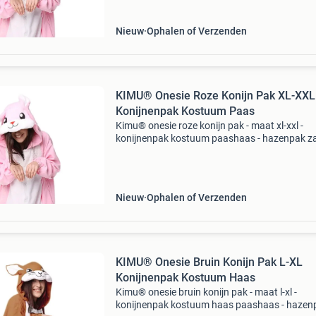
maattabel! Konij
Nieuw
Ophalen of Verzenden
KIMU® Onesie Roze Konijn Pak XL-XXL
Konijnenpak Kostuum Paas
Kimu® onesie roze konijn pak - maat xl-xxl -
konijnenpak kostuum paashaas - hazenpak z
fleece huispak jumpsuit xxxl 3xl dames heren
festival - koop je bij feestinjebeest.nl! Let op de
maattabel! K
Nieuw
Ophalen of Verzenden
KIMU® Onesie Bruin Konijn Pak L-XL
Konijnenpak Kostuum Haas
Kimu® onesie bruin konijn pak - maat l-xl -
konijnenpak kostuum haas paashaas - hazen