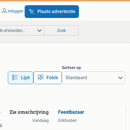
Inloggen
Plaats advertentie
lle afstanden…
Zoek
Sorteer op
Lijst
Foto’s
Zie omschrijving
Feestbazaar
-
Vandaag
Enkhuizen
g,