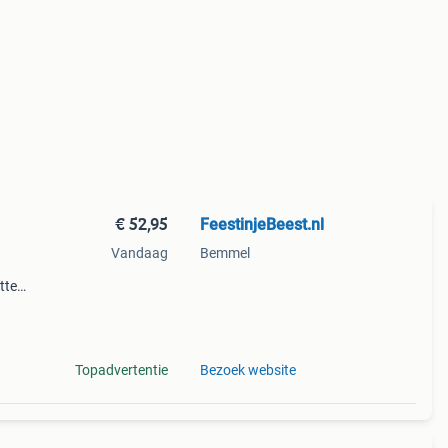
€ 52,95
FeestinjeBeest.nl
Vandaag
Bemmel
tte
 jij
Topadvertentie
Bezoek website