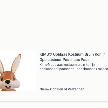
KIMU® Opblaas Kostuum Bruin Konijn
Opblaasbaar Paashaas Paas
Kimu® opblaas kostuum bruin konijn -
opblaasbaar paashaas - paashaaspak masco
opblaaspak - opblaasbare haas pasen dames
heren festival - koop je bij feestinjebeest.nl! Heb
ook die hilarische fi
Nieuw
Ophalen of Verzenden