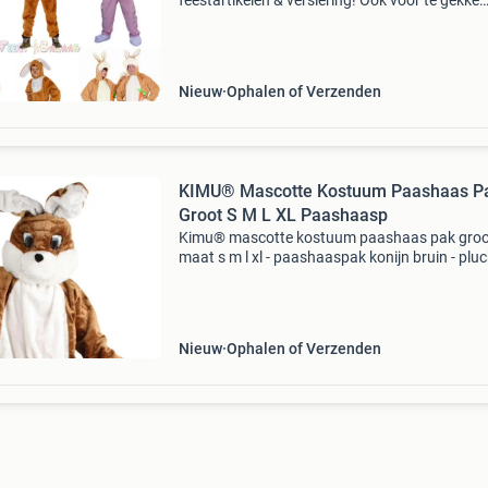
feestartikelen & versiering! Ook voor te gekke
paashaaspakken ben je bij ons aan het juiste 
Paashaas kostuums voor kind, man en vrouw 
Nieuw
Ophalen of Verzenden
KIMU® Mascotte Kostuum Paashaas P
Groot S M L XL Paashaasp
Kimu® mascotte kostuum paashaas pak groo
maat s m l xl - paashaaspak konijn bruin - plu
verkleedpak konijnenpak pasen haas festival 
je bij feestinjebeest.nl! Paashaas konijn pak
kostuum b
Nieuw
Ophalen of Verzenden