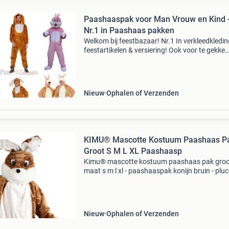
Paashaaspak voor Man Vrouw en Kind 
Nr.1 in Paashaas pakken
Welkom bij feestbazaar! Nr.1 In verkleedkledin
feestartikelen & versiering! Ook voor te gekke
paashaaspakken ben je bij ons aan het juiste 
Paashaas kostuums voor kind, man en vrouw 
Nieuw
Ophalen of Verzenden
KIMU® Mascotte Kostuum Paashaas P
Groot S M L XL Paashaasp
Kimu® mascotte kostuum paashaas pak groo
maat s m l xl - paashaaspak konijn bruin - plu
verkleedpak konijnenpak pasen haas festival 
je bij feestinjebeest.nl! Paashaas konijn pak
kostuum b
Nieuw
Ophalen of Verzenden