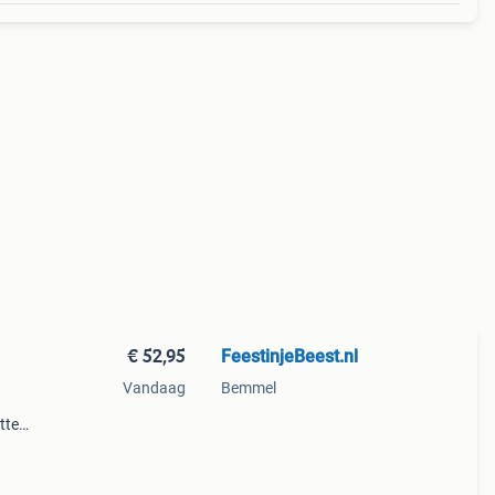
€ 52,95
FeestinjeBeest.nl
Vandaag
Bemmel
tte
 jij