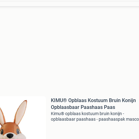
KIMU® Opblaas Kostuum Bruin Konijn
Opblaasbaar Paashaas Paas
Kimu® opblaas kostuum bruin konijn -
opblaasbaar paashaas - paashaaspak masco
opblaaspak - opblaasbare haas pasen dames
heren festival - koop je bij feestinjebeest.nl! Heb
ook die hilarische fi