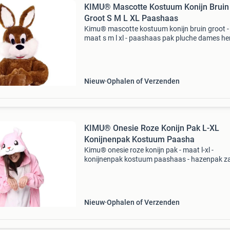
KIMU® Mascotte Kostuum Konijn Bruin
Groot S M L XL Paashaas
Kimu® mascotte kostuum konijn bruin groot -
maat s m l xl - paashaas pak pluche dames he
vrouw man - verkleedpak haas paashaaspak
konijnenpak pasen festival - koop je bij
feestinjebeest.nl! Konijn
Nieuw
Ophalen of Verzenden
KIMU® Onesie Roze Konijn Pak L-XL
Konijnenpak Kostuum Paasha
Kimu® onesie roze konijn pak - maat l-xl -
konijnenpak kostuum paashaas - hazenpak z
fleece huispak jumpsuit pyjama dames heren
festival - koop je bij feestinjebeest.nl! Let op de
maattabel! Konij
Nieuw
Ophalen of Verzenden