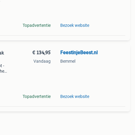
adres!
in de
Topadvertentie
Bezoek website
€ 134,95
FeestinjeBeest.nl
ak
Vandaag
Bemmel
t -
che
- koop
Topadvertentie
Bezoek website