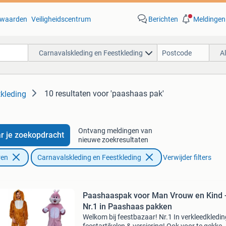
waarden
Veiligheidscentrum
Berichten
Meldingen
Carnavalskleding en Feestkleding
A
10 resultaten
voor 'paashaas pak'
tkleding
Ontvang meldingen van
r je zoekopdracht
nieuwe zoekresultaten
ren
Carnavalskleding en Feestkleding
Verwijder filters
Paashaaspak voor Man Vrouw en Kind 
Nr.1 in Paashaas pakken
Welkom bij feestbazaar! Nr.1 In verkleedkledin