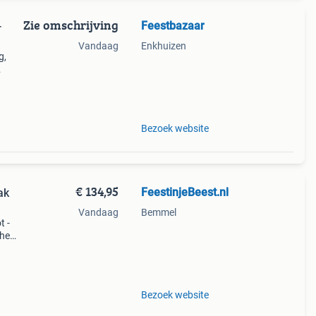
Zie omschrijving
Feestbazaar
-
Vandaag
Enkhuizen
g,
adres!
in de
Bezoek website
€ 134,95
FeestinjeBeest.nl
ak
Vandaag
Bemmel
t -
che
- koop
Bezoek website