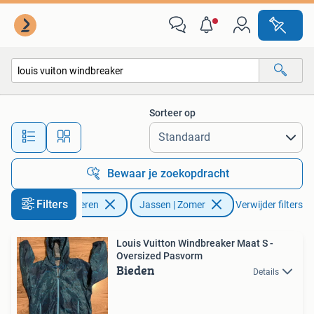
Jassen | Zomer
Sorteer op
Alle afstanden…
Bewaar je zoekopdracht
Filters
Kleding | Heren
Jassen | Zomer
Verwijder filters
Louis Vuitton Windbreaker Maat S -
Oversized Pasvorm
Bieden
Details