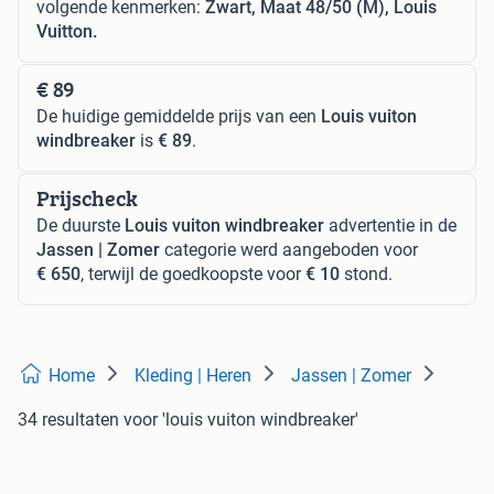
volgende kenmerken:
Zwart, Maat 48/50 (M), Louis
Vuitton.
€ 89
De huidige gemiddelde prijs van een
Louis vuiton
windbreaker
is
€ 89
.
Prijscheck
De duurste
Louis vuiton windbreaker
advertentie in de
Jassen | Zomer
categorie werd aangeboden voor
€ 650
, terwijl de goedkoopste voor
€ 10
stond.
Home
Kleding | Heren
Jassen | Zomer
34 resultaten
voor 'louis vuiton windbreaker'