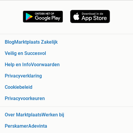
Blog
Marktplaats Zakelijk
Veilig en Succesvol
Help en Info
Voorwaarden
Privacyverklaring
Cookiebeleid
Privacyvoorkeuren
Over Marktplaats
Werken bij
Perskamer
Adevinta