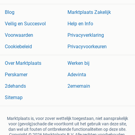
Blog
Marktplaats Zakelijk
Veilig en Succesvol
Help en Info
Voorwaarden
Privacyverklaring
Cookiebeleid
Privacyvoorkeuren
Over Marktplaats
Werken bij
Perskamer
Adevinta
2dehands
2ememain
Sitemap
Marktplaats is, voor zover wettelijk toegestaan, niet aansprakelijk
voor (gevolg)schade die voortkomt uit het gebruik van deze site,
dan wel uit fouten of ontbrekende functionaliteiten op deze site.
Copyright © 2026 Marktplaats B.V. Alle rechten voorbehouden.