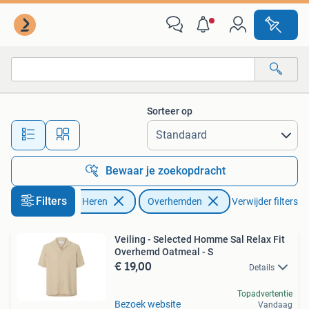
Overhemden
Sorteer op
Alle afstanden…
Bewaar je zoekopdracht
Filters
Kleding | Heren
Overhemden
Verwijder filters
Veiling - Selected Homme Sal Relax Fit
Overhemd Oatmeal - S
€ 19,00
Details
Topadvertentie
Bezoek website
Vandaag