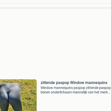
zittende paspop Window mannequins
Window mannequins paspop zittende paspop
benen onderlichaam mannelijk van het merk
window mannequins afgeprijsd van 139,95 vo
maar 50,- nog maar een paar op voorraad een
beller is sneller 0655345859