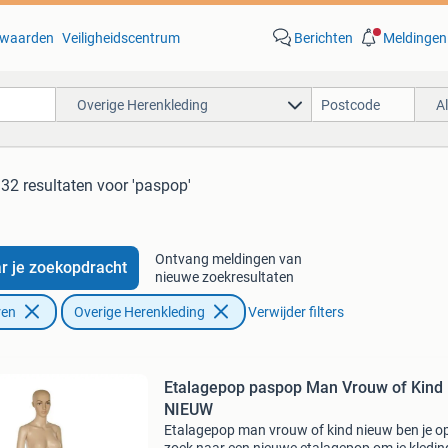
waarden
Veiligheidscentrum
Berichten
Meldingen
Overige Herenkleding
A
32 resultaten
voor 'paspop'
Ontvang meldingen van
r je zoekopdracht
nieuwe zoekresultaten
ren
Overige Herenkleding
Verwijder filters
Etalagepop paspop Man Vrouw of Kind
NIEUW
Etalagepop man vrouw of kind nieuw ben je o