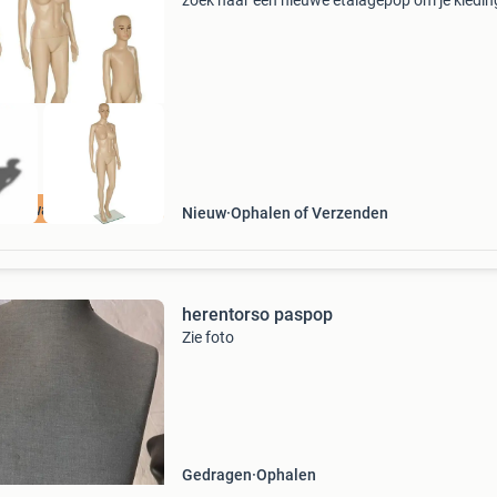
zoek naar een nieuwe etalagepop om je kledin
pruiken of schoenen te presenteren? Kijk dan n
verder! Wij bieden etalagepoppen van hoge
kwaliteit voor e
op kwaliteit!
Nieuw
Ophalen of Verzenden
herentorso paspop
Zie foto
Gedragen
Ophalen