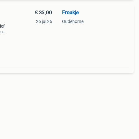
€ 35,00
Froukje
26 jul 26
Oudehorne
ief
an