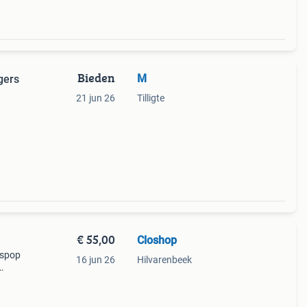
Bieden
M
gers
21 jun 26
Tilligte
 twee
€ 55,00
Closhop
aspop
16 jun 26
Hilvarenbeek
in
€55,-