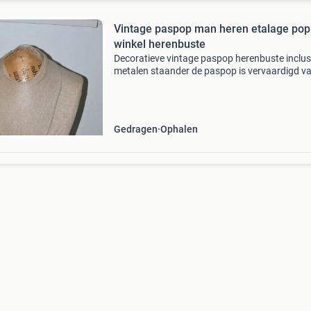
Vintage paspop man heren etalage pop
winkel herenbuste
Decoratieve vintage paspop herenbuste inclus
metalen staander de paspop is vervaardigd v
papier maché en gips en is bekleed met linnen.
Hoogte 87cm hoogte 112cm incl standaard er
staat geen merk
Gedragen
Ophalen