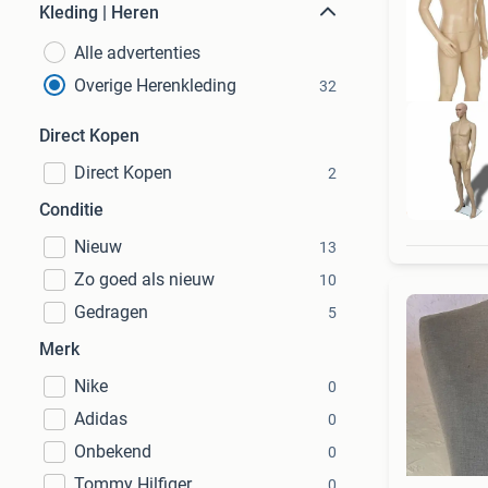
Kleding | Heren
Alle advertenties
Overige Herenkleding
32
Direct Kopen
Direct Kopen
2
T
Conditie
Nieuw
13
Zo goed als nieuw
10
Gedragen
5
Merk
Nike
0
Adidas
0
Onbekend
0
Tommy Hilfiger
0