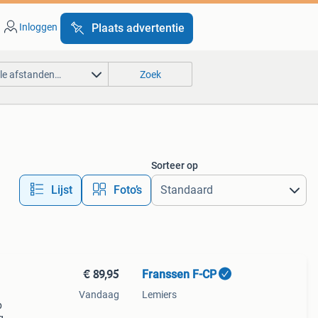
Inloggen
Plaats advertentie
lle afstanden…
Zoek
Sorteer op
Lijst
Foto’s
€ 89,95
Franssen F-CP
Vandaag
Lemiers
p