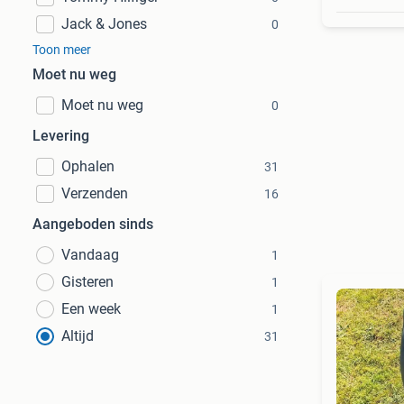
Jack & Jones
0
Toon meer
Moet nu weg
Moet nu weg
0
Levering
Ophalen
31
Verzenden
16
Aangeboden sinds
Vandaag
1
Gisteren
1
Een week
1
Altijd
31