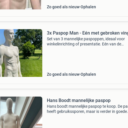
Zo goed als nieuw
Ophalen
3x Paspop Man - Eén met gebroken vin
Set van 3 mannelijke paspoppen, ideaal voor
winkelinrichting of presentatie. Eén van de
paspoppen heeft gebroken vingers, de overige
zijn in goede staat. Ze komen met een stevige
glazen voet.
Zo goed als nieuw
Ophalen
Hans Boodt mannelijke paspop
Hans boodt mannelijke paspop te koop. De p
heeft gebruikssporen, maar is verder in goede
staat. Ideaal voor het presenteren van kleding 
een winkel, showroom of etalage. Vraagprijs: 