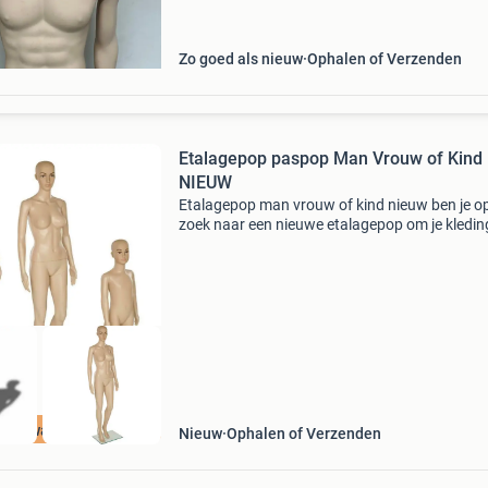
Zo goed als nieuw
Ophalen of Verzenden
Etalagepop paspop Man Vrouw of Kind
NIEUW
Etalagepop man vrouw of kind nieuw ben je o
zoek naar een nieuwe etalagepop om je kledin
pruiken of schoenen te presenteren? Kijk dan n
verder! Wij bieden etalagepoppen van hoge
kwaliteit voor e
op kwaliteit!
Nieuw
Ophalen of Verzenden