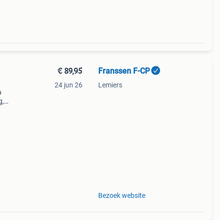
€ 89,95
Franssen F-CP
24 jun 26
Lemiers
p
g,
iet
Bezoek website