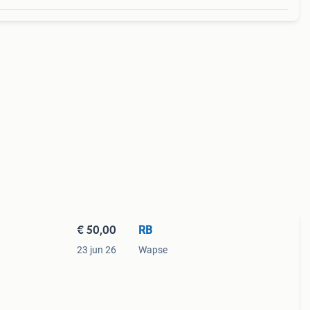
€ 50,00
RB
23 jun 26
Wapse
or