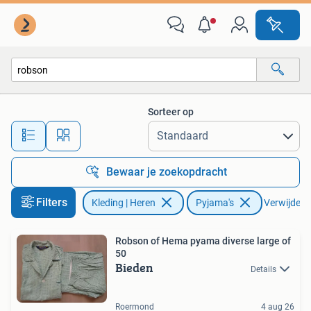
Pyjama's
Sorteer op
Alle afstanden…
Bewaar je zoekopdracht
Filters
Kleding | Heren
Pyjama's
Verwijder fi
Robson of Hema pyama diverse large of
50
Bieden
Details
Roermond
4 aug 26