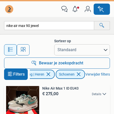
Schoenen
Sorteer op
Alle afstanden…
Bewaar je zoekopdracht
Filters
Kleding | Heren
Schoenen
Verwijder filters
Nike Air Max 1 ID EU43
€ 275,00
Details