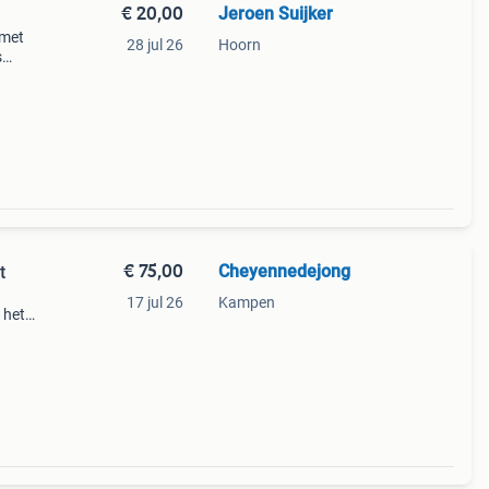
€ 20,00
Jeroen Suijker
 met
28 jul 26
Hoorn
s
o
€ 75,00
Cheyennedejong
t
17 jul 26
Kampen
n het
rom
oo