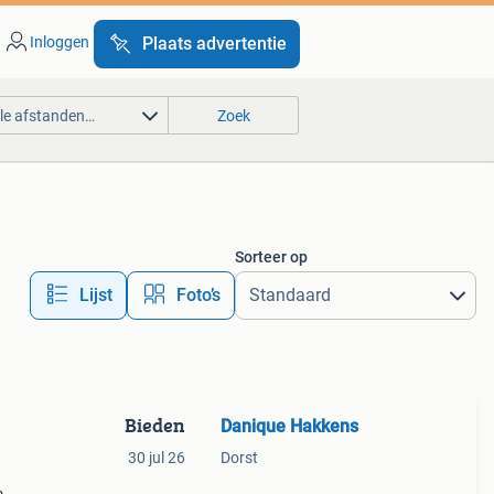
Inloggen
Plaats advertentie
lle afstanden…
Zoek
Sorteer op
Lijst
Foto’s
Bieden
Danique Hakkens
30 jul 26
Dorst