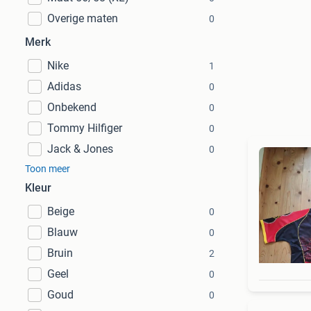
Overige maten
0
Merk
Nike
1
Adidas
0
Onbekend
0
Tommy Hilfiger
0
Jack & Jones
0
Toon meer
Kleur
Beige
0
Blauw
0
Bruin
2
Geel
0
Goud
0