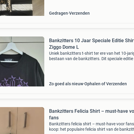
Gedragen
Verzenden
Bankzitters 10 Jaar Speciale Editie Shir
Ziggo Dome L
Uniek bankzitters t-shirt ter ere van het 10-jari
bestaan van de bankzitters. Dit speciale editie 
was exclusief verkrijgbaar als merchandising
tijdens hun allereerste concert in de ziggo dom
Zo goed als nieuw
Ophalen of Verzenden
Bankzitters Felicia Shirt – must-have v
fans
Bankzitters felicia shirt – must-have voor fans
koop: het populaire felicia shirt van de bankzit