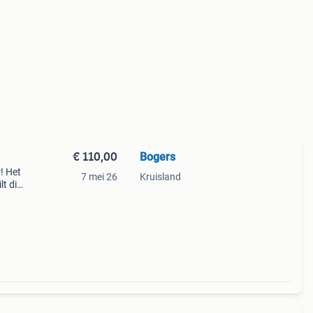
€ 110,00
Bogers
! Het
7 mei 26
Kruisland
lt dit
erust