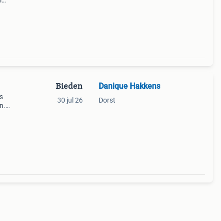
m
Bieden
Danique Hakkens
is
30 jul 26
Dorst
n.