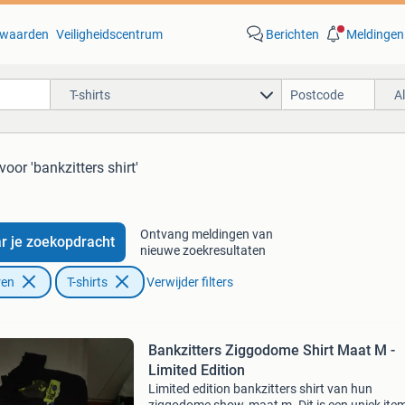
waarden
Veiligheidscentrum
Berichten
Meldingen
T-shirts
A
voor 'bankzitters shirt'
Ontvang meldingen van
r je zoekopdracht
nieuwe zoekresultaten
ren
T-shirts
Verwijder filters
Bankzitters Ziggodome Shirt Maat M -
Limited Edition
Limited edition bankzitters shirt van hun