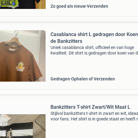
Zo goed als nieuw
Verzenden
Casablanca shirt L gedragen door Koen
de Bankzitters
Uniek casablanca shirt, officieel en van hoge
kwaliteit. Dit shirt is gedragen door koen van 
bankzitters, wat het een bijzonder verzamelob
maakt. Nieuwprijs van een dergelijk shirt is 15
euro.
Gedragen
Ophalen of Verzenden
Bankzitters T-shirt Zwart/Wit Maat L
Stijlvol bankzitters t-shirt in zwart en wit, ideaa
voor fans. Het shirt is in goede staat en heeft
l. Perfect voor casual gelegenheden.