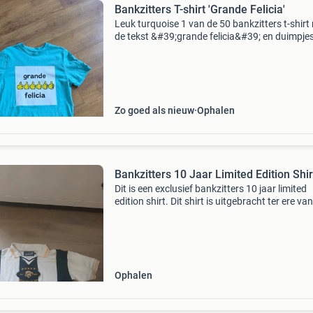
Bankzitters T-shirt 'Grande Felicia'
Leuk turquoise 1 van de 50 bankzitters t-shirt
de tekst &#39;grande felicia&#39; en duimpje
omhoog. Slechts 1x gedragen en verkeert in z
goed als nieuwe staat. Maat m.
Zo goed als nieuw
Ophalen
Bankzitters 10 Jaar Limited Edition Shir
Dit is een exclusief bankzitters 10 jaar limited
edition shirt. Dit shirt is uitgebracht ter ere va
10-jarig jubileum van de bankzitters en is daa
extra speciaal en zeldzaam. Een must-have v
Ophalen