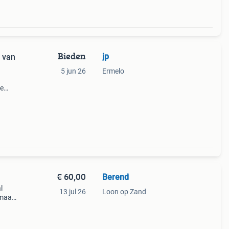
Bieden
jp
 van
5 jun 26
Ermelo
de
ject
0
€ 60,00
Berend
l
13 jul 26
Loon op Zand
 maat