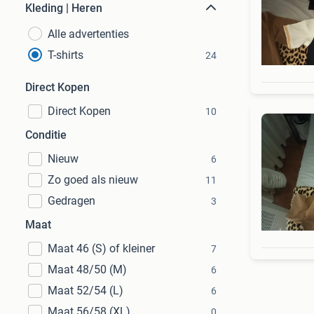
Kleding | Heren
Alle advertenties
T-shirts
24
Direct Kopen
Direct Kopen
10
Conditie
Nieuw
6
Zo goed als nieuw
11
Gedragen
3
Maat
Maat 46 (S) of kleiner
7
Maat 48/50 (M)
6
Maat 52/54 (L)
6
Maat 56/58 (XL)
0