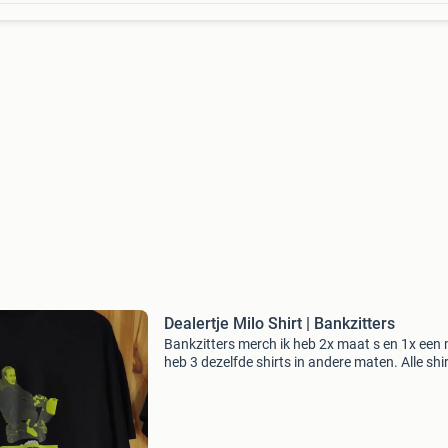
Dealertje Milo Shirt | Bankzitters
Bankzitters merch ik heb 2x maat s en 1x een 
heb 3 dezelfde shirts in andere maten. Alle shi
zijn zo goed als nieuw minimaal 60 euro per shi
Graag niet lager bieden ik verzend vaak binne