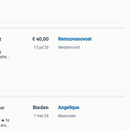
€ 40,00
Remcovanovost
t
13 jul 26
Westervoort
g
shirt
e.
Bieden
Angelique
oor
7 mei 26
Maarssen
 🔥 te
ters!