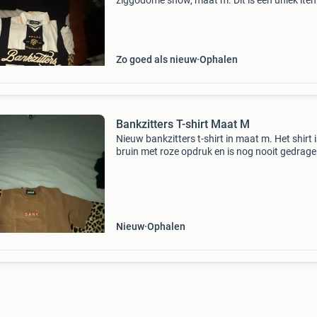
ziggodome show, maat m. Dit is een uniek ite
voor de echte fan!
Zo goed als nieuw
Ophalen
Bankzitters T-shirt Maat M
Nieuw bankzitters t-shirt in maat m. Het shirt 
bruin met roze opdruk en is nog nooit gedrage
Perfect voor fans van bankzitters.
Nieuw
Ophalen