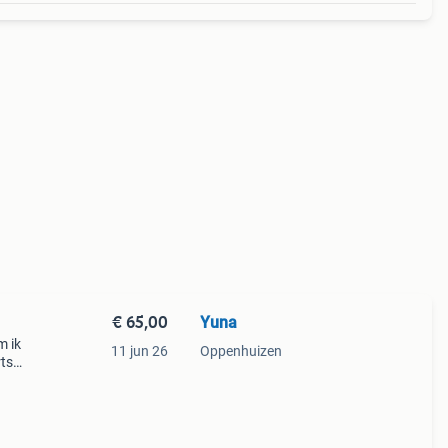
€ 65,00
Yuna
m ik
11 jun 26
Oppenhuizen
rts
rt.
n 2