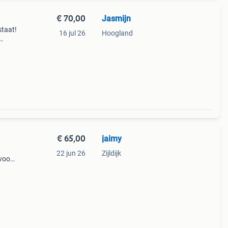
€ 70,00
Jasmijn
staat!
16 jul 26
Hoogland
€ 65,00
jaimy
22 jun 26
Zijldijk
 voor
vanaf